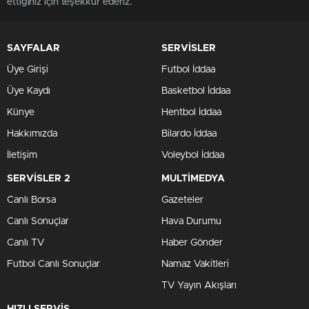
ettiğiniz için teşekkür ederiz.
SAYFALAR
SERVİSLER
Üye Girişi
Futbol İddaa
Üye Kaydı
Basketbol İddaa
Künye
Hentbol İddaa
Hakkımızda
Bilardo İddaa
İletişim
Voleybol İddaa
SERVİSLER 2
MULTİMEDYA
Canlı Borsa
Gazeteler
Canlı Sonuçlar
Hava Durumu
Canlı TV
Haber Gönder
Futbol Canlı Sonuçlar
Namaz Vakitleri
TV Yayın Akışları
HIZLI SERVİS