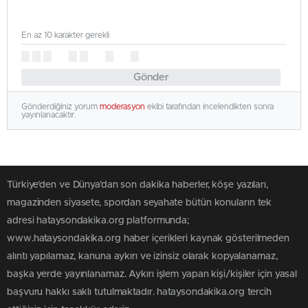
En az 10 karakter gerekli
Gönder
Gönderdiğiniz yorum
moderasyon
ekibi tarafından incelendikten sonra
yayınlanacaktır.
Türkiye'den ve Dünya’dan son dakika haberler, köşe yazıları,
magazinden siyasete, spordan seyahate bütün konuların tek
adresi hataysondakika.org platformunda;
www.hataysondakika.org haber içerikleri kaynak gösterilmeden
alıntı yapılamaz, kanuna aykırı ve izinsiz olarak kopyalanamaz,
başka yerde yayınlanamaz. Aykırı işlem yapan kişi/kişiler için yasal
başvuru hakkı saklı tutulmaktadır. hataysondakika.org tercih