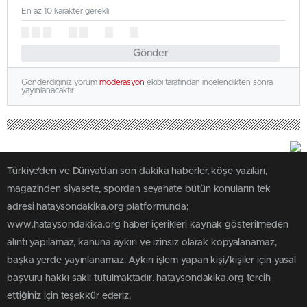
En az 10 karakter gerekli
Gönder
Gönderdiğiniz yorum
moderasyon
ekibi tarafından incelendikten sonra
yayınlanacaktır.
Türkiye'den ve Dünya’dan son dakika haberler, köşe yazıları,
magazinden siyasete, spordan seyahate bütün konuların tek
adresi hataysondakika.org platformunda;
www.hataysondakika.org haber içerikleri kaynak gösterilmeden
alıntı yapılamaz, kanuna aykırı ve izinsiz olarak kopyalanamaz,
başka yerde yayınlanamaz. Aykırı işlem yapan kişi/kişiler için yasal
başvuru hakkı saklı tutulmaktadır. hataysondakika.org tercih
ettiğiniz için teşekkür ederiz.