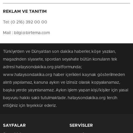
REKLAM VE TANITIM
Tel: (0 216) 392 00 00
Mail :
bilgi@birtema.com
Türkiye'den ve Dünya’dan son dakika haberler, köşe yazıları,
magazinden siyasete, spordan seyahate bütün konuların tek
adresi hataysondakika.org platformunda;
www.hataysondakika.org haber içerikleri kaynak gösterilmeden
alıntı yapılamaz, kanuna aykırı ve izinsiz olarak kopyalanamaz,
başka yerde yayınlanamaz. Aykırı işlem yapan kişi/kişiler için yasal
başvuru hakkı saklı tutulmaktadır. hataysondakika.org tercih
ettiğiniz için teşekkür ederiz.
SAYFALAR
SERVİSLER