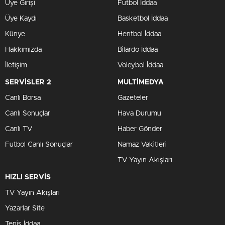
Üye Girişi
Futbol İddaa
Üye Kaydı
Basketbol İddaa
Künye
Hentbol İddaa
Hakkımızda
Bilardo İddaa
İletişim
Voleybol İddaa
SERVİSLER 2
MULTİMEDYA
Canlı Borsa
Gazeteler
Canlı Sonuçlar
Hava Durumu
Canlı TV
Haber Gönder
Futbol Canlı Sonuçlar
Namaz Vakitleri
TV Yayın Akışları
HIZLI SERVİS
TV Yayın Akışları
Yazarlar Site
Tenis İddaa