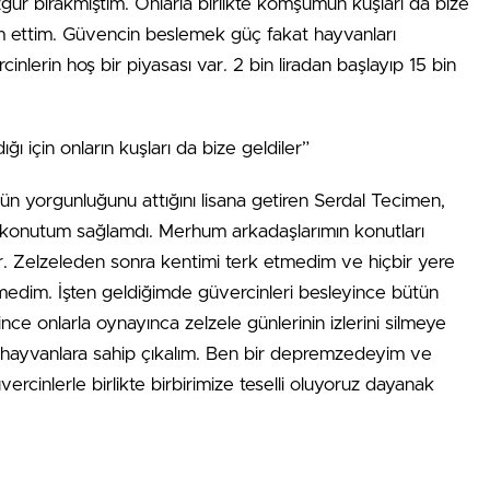
zgür bırakmıştım. Onlarla birlikte komşumun kuşları da bize
m ettim. Güvencin beslemek güç fakat hayvanları
inlerin hoş bir piyasası var. 2 bin liradan başlayıp 15 bin
ğı için onların kuşları da bize geldiler”
tün yorgunluğunu attığını lisana getiren Serdal Tecimen,
konutum sağlamdı. Merhum arkadaşlarımın konutları
diler. Zelzeleden sonra kentimi terk etmedim ve hiçbir yere
emedim. İşten geldiğimde güvercinleri besleyince bütün
ce onlarla oynayınca zelzele günlerinin izlerini silmeye
 hayvanlara sahip çıkalım. Ben bir depremzedeyim ve
cinlerle birlikte birbirimize teselli oluyoruz dayanak