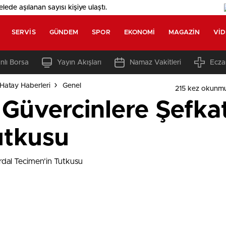
elede aşılanan sayısı
kişiye ulaştı.
SERVIS
GÜNDEM
SPOR
EKONOMI
MAGAZIN
VI
nlı Borsa
Yayın Akışları
Namaz Vakitleri
Ecza
Hatay Haberleri
Genel
215 kez okunm
üvercinlere Şefkat 
utkusu