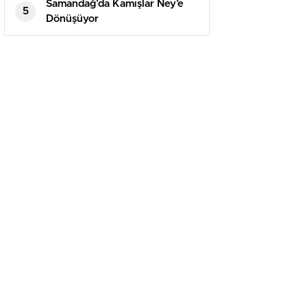
yayımladı
Samandağ’da Kamışlar Ney’e
5
Dönüşüyor