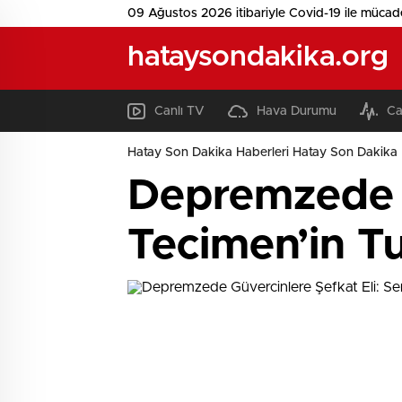
09 Ağustos 2026 itibariyle Covid-19 ile mücad
hataysondakika.org
Canlı TV
Hava Durumu
Ca
Hatay Son Dakika Haberleri Hatay Son Dakika 
Depremzede G
Tecimen’in T