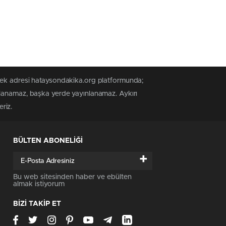
 tek adresi hataysondakika.org platformunda;
alanamaz, başka yerde yayınlanamaz. Aykırı
riz.
BÜLTEN ABONELİĞİ
+
Bu web sitesinden haber ve ebülten
almak istiyorum
BİZİ TAKİP ET