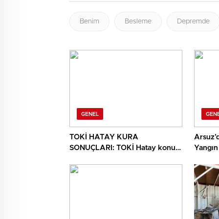
Benim
Besleme
Depremde
GENEL
GEN
TOKİ HATAY KURA
Arsuz’
SONUÇLARI: TOKİ Hatay konut
Yangın
belirleme kura çekiliş sonuçları
açıklandı mı? TOKİ Hatay kura
sonuçları isim listesi