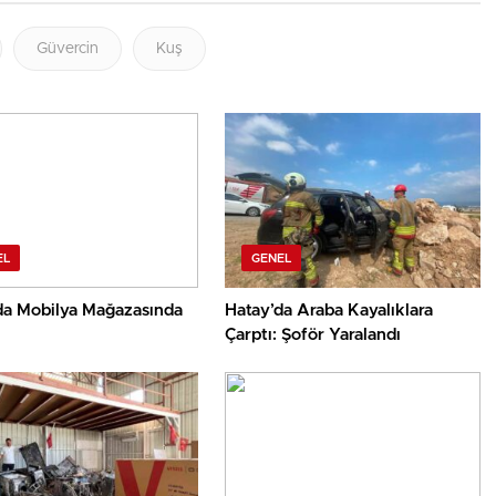
Güvercin
Kuş
EL
GENEL
da Mobilya Mağazasında
Hatay’da Araba Kayalıklara
Çarptı: Şoför Yaralandı