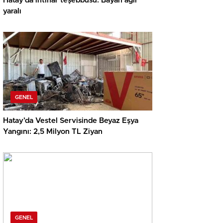
Hatay’da intihar teşebbüsü: Bayan ağır
yaralı
GENEL
Hatay’da Vestel Servisinde Beyaz Eşya
Yangını: 2,5 Milyon TL Ziyan
GENEL