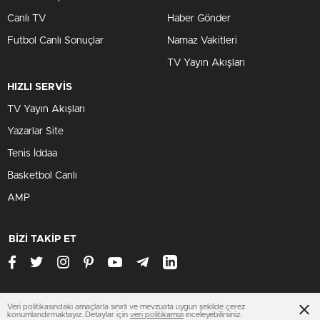
Canlı TV
Haber Gönder
Futbol Canlı Sonuçlar
Namaz Vakitleri
TV Yayın Akışları
HIZLI SERVİS
TV Yayın Akışları
Yazarlar Site
Tenis İddaa
Basketbol Canlı
AMP
BİZİ TAKİP ET
Veri politikasındaki amaçlarla sınırlı ve mevzuata uygun şekilde çerez
hataysondakika.org
konumlandırmaktayız. Detaylar için
veri politikamızı
inceleyebilirsiniz.