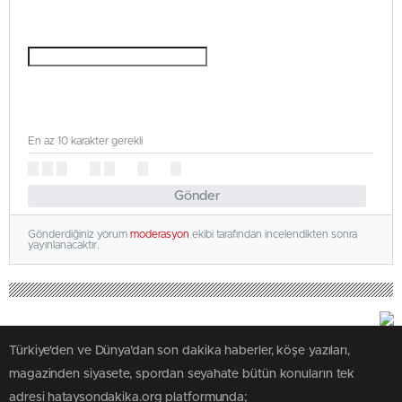
En az 10 karakter gerekli
Gönder
Gönderdiğiniz yorum
moderasyon
ekibi tarafından incelendikten sonra
yayınlanacaktır.
Türkiye'den ve Dünya’dan son dakika haberler, köşe yazıları,
magazinden siyasete, spordan seyahate bütün konuların tek
adresi hataysondakika.org platformunda;