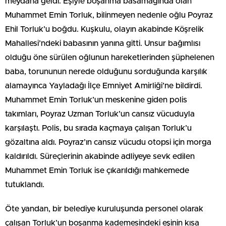
meydana geldi. Eşiyle boşanma basamağında olan
Muhammet Emin Torluk, bilinmeyen nedenle oğlu Poyraz
Ehil Torluk’u boğdu. Kuşkulu, olayın akabinde Köşrelik
Mahallesi’ndeki babasının yanına gitti. Unsur bağımlısı
olduğu öne sürülen oğlunun hareketlerinden şüphelenen
baba, torununun nerede olduğunu sorduğunda karşılık
alamayınca Yayladağı İlçe Emniyet Amirliği’ne bildirdi.
Muhammet Emin Torluk’un meskenine giden polis
takımları, Poyraz Uzman Torluk’un cansız vücuduyla
karşılaştı. Polis, bu sırada kaçmaya çalışan Torluk’u
gözaltına aldı. Poyraz’ın cansız vücudu otopsi için morga
kaldırıldı. Süreçlerinin akabinde adliyeye sevk edilen
Muhammet Emin Torluk ise çıkarıldığı mahkemede
tutuklandı.
Öte yandan, bir belediye kuruluşunda personel olarak
çalışan Torluk’un boşanma kademesindeki eşinin kısa