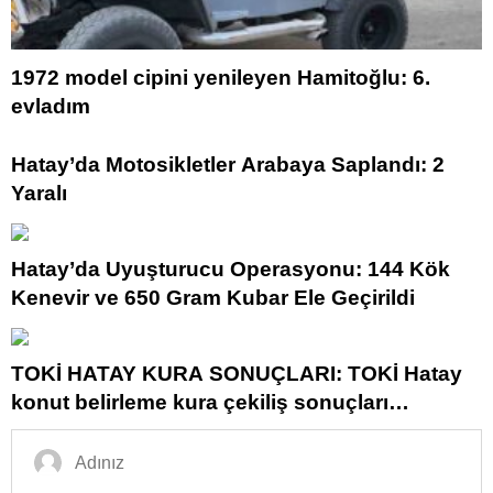
1972 model cipini yenileyen Hamitoğlu: 6.
evladım
Hatay’da Motosikletler Arabaya Saplandı: 2
Yaralı
Hatay’da Uyuşturucu Operasyonu: 144 Kök
Kenevir ve 650 Gram Kubar Ele Geçirildi
TOKİ HATAY KURA SONUÇLARI: TOKİ Hatay
konut belirleme kura çekiliş sonuçları
açıklandı mı? TOKİ Hatay kura sonuçları isim
listesi