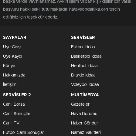
başka yerde yayınlanamaz. Aykırı işlem yapan kişi/kişiler için yasal
başvuru hakkı saklı tutulmaktadır. hataysondakika.org tercih
ettiğiniz için teşekkür ederiz.
SAYFALAR
SERVİSLER
Üye Girişi
Futbol İddaa
Üye Kaydı
Basketbol İddaa
Künye
Hentbol İddaa
Hakkımızda
Bilardo İddaa
İletişim
Voleybol İddaa
SERVİSLER 2
MULTİMEDYA
Canlı Borsa
Gazeteler
Canlı Sonuçlar
Hava Durumu
Canlı TV
Haber Gönder
Futbol Canlı Sonuçlar
Namaz Vakitleri