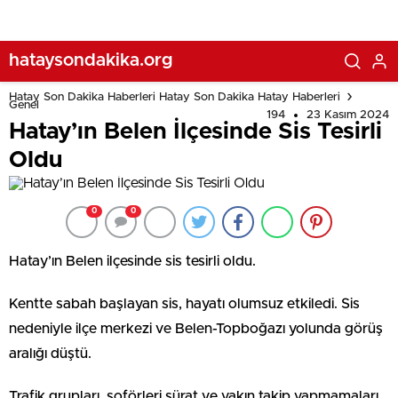
hataysondakika.org
Hatay Son Dakika Haberleri Hatay Son Dakika Hatay Haberleri
Genel
194
23 Kasım 2024
Hatay’ın Belen İlçesinde Sis Tesirli
Oldu
0
0
Hatay’ın Belen ilçesinde sis tesirli oldu.
Kentte sabah başlayan sis, hayatı olumsuz etkiledi. Sis
nedeniyle ilçe merkezi ve Belen-Topboğazı yolunda görüş
aralığı düştü.
Trafik grupları, şoförleri sürat ve yakın takip yapmamaları