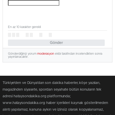
En az 10 karakter gerekli
Gönder
Gönderdiğiniz yorum
moderasyon
ekibi tarafından incelendikten sonra
yayınlanacaktır.
Türkiye'den ve Dünya’dan son dakika haberler, köşe yazıları,
magazinden siyasete, spordan seyahate bütün konuların tek
adresi hataysondakika.org platformunda;
www.hataysondakika.org haber içerikleri kaynak gösterilmeden
alıntı yapılamaz, kanuna aykırı ve izinsiz olarak kopyalanamaz,