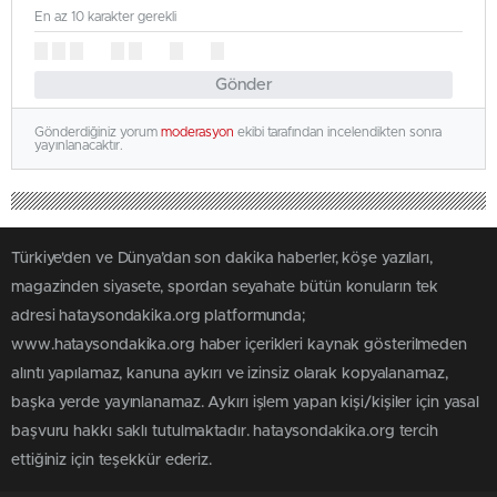
En az 10 karakter gerekli
Gönder
Gönderdiğiniz yorum
moderasyon
ekibi tarafından incelendikten sonra
yayınlanacaktır.
Türkiye'den ve Dünya’dan son dakika haberler, köşe yazıları,
magazinden siyasete, spordan seyahate bütün konuların tek
adresi hataysondakika.org platformunda;
www.hataysondakika.org haber içerikleri kaynak gösterilmeden
alıntı yapılamaz, kanuna aykırı ve izinsiz olarak kopyalanamaz,
başka yerde yayınlanamaz. Aykırı işlem yapan kişi/kişiler için yasal
başvuru hakkı saklı tutulmaktadır. hataysondakika.org tercih
ettiğiniz için teşekkür ederiz.