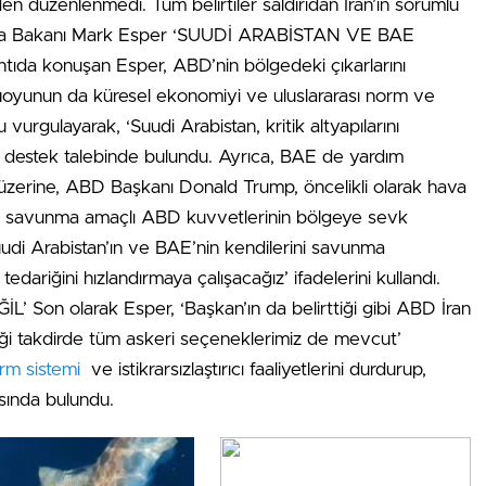
n’den düzenlenmedi. Tüm belirtiler saldırıdan İran’ın sorumlu
nma Bakanı Mark Esper ‘SUUDİ ARABİSTAN VE BAE
 konuşan Esper, ABD’nin bölgedeki çıkarlarını
uoyunun da küresel ekonomiyi ve uluslararası norm ve
urgulayarak, ‘Suudi Arabistan, kritik altyapılarını
ı destek talebinde bulundu. Ayrıca, BAE de yardım
i üzerine, ABD Başkanı Donald Trump, öncelikli olarak hava
e savunma amaçlı ABD kuvvetlerinin bölgeye sevk
udi Arabistan’ın ve BAE’nin kendilerini savunma
 tedariğini hızlandırmaya çalışacağız’ ifadelerini kullandı.
Son olarak Esper, ‘Başkan’ın da belirttiği gibi ABD İran
iği takdirde tüm askeri seçeneklerimiz de mevcut’
rm sistemi
ve istikrarsızlaştırıcı faaliyetlerini durdurup,
ısında bulundu.