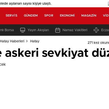
elede aşılanan sayısı
kişiye ulaştı.
SERVIS
GÜNDEM
SPOR
EKONOMI
MAGAZIN
VI
nlı Borsa
Yayın Akışları
Namaz Vakitleri
Ecza
Hatay Haberleri
Hatay
271 kez okun
e askeri sevkiyat d