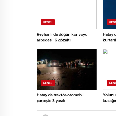
GENEL
GEN
Reyhanlı’da düğün konvoyu
Hatay’
arbedesi: 6 gözaltı
kurtarıl
GENEL
GEN
Hatay’da traktör-otomobil
Yolunu 
çarpıştı: 3 yaralı
kucağı