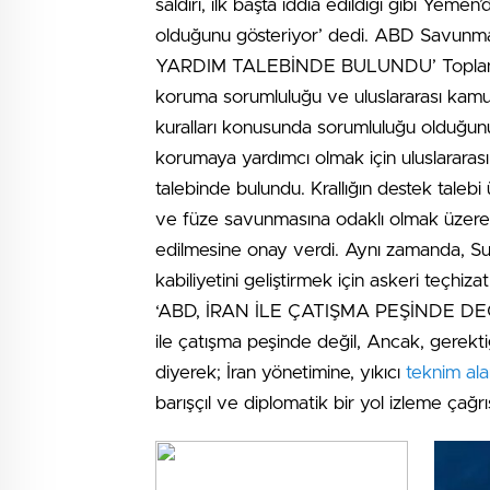
saldırı, ilk başta iddia edildiği gibi Yeme
olduğunu gösteriyor’ dedi. ABD Savu
YARDIM TALEBİNDE BULUNDU’ Toplantıda
koruma sorumluluğu ve uluslararası kam
kuralları konusunda sorumluluğu olduğunu v
korumaya yardımcı olmak için uluslararas
talebinde bulundu. Krallığın destek taleb
ve füze savunmasına odaklı olmak üzer
edilmesine onay verdi. Aynı zamanda, Su
kabiliyetini geliştirmek için askeri teçhizat
‘ABD, İRAN İLE ÇATIŞMA PEŞİNDE DEĞİL’ 
ile çatışma peşinde değil, Ancak, gerekt
diyerek; İran yönetimine, yıkıcı
teknim ala
barışçıl ve diplomatik bir yol izleme çağr