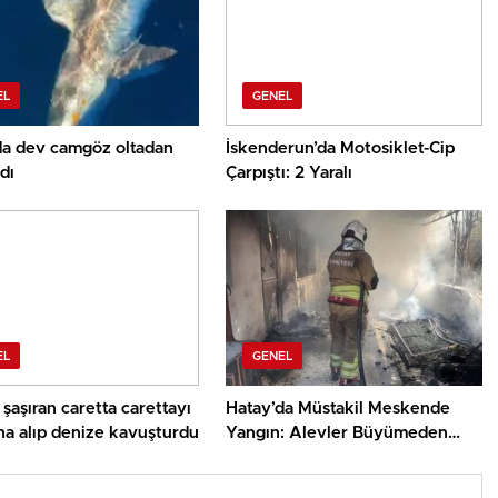
EL
GENEL
da dev camgöz oltadan
İskenderun’da Motosiklet-Cip
dı
Çarpıştı: 2 Yaralı
EL
GENEL
şaşıran caretta carettayı
Hatay’da Müstakil Meskende
na alıp denize kavuşturdu
Yangın: Alevler Büyümeden
Söndürüldü