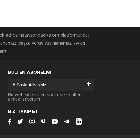
yayımladı
 tek adresi hataysondakika.org platformunda;
alanamaz, başka yerde yayınlanamaz. Aykırı
riz.
BÜLTEN ABONELİĞİ
+
Bu web sitesinden haber ve ebülten
almak istiyorum
BİZİ TAKİP ET