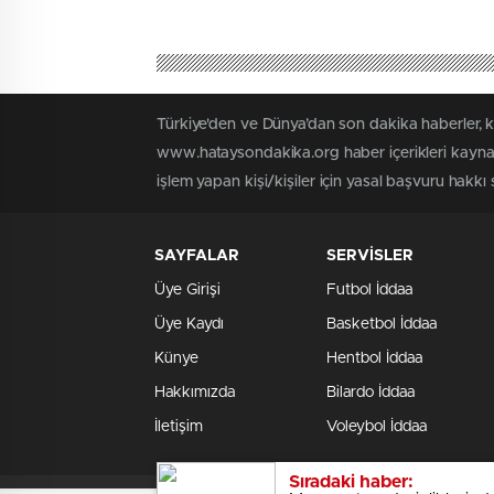
Türkiye'den ve Dünya’dan son dakika haberler, 
www.hataysondakika.org haber içerikleri kaynak
işlem yapan kişi/kişiler için yasal başvuru hakkı 
SAYFALAR
SERVİSLER
Üye Girişi
Futbol İddaa
Üye Kaydı
Basketbol İddaa
Künye
Hentbol İddaa
Hakkımızda
Bilardo İddaa
İletişim
Voleybol İddaa
Sıradaki haber: