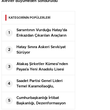
Alevler Büyümeden Söndürüldü
KATEGORİNİN POPÜLERLERİ
Sarsıntının Vurduğu Hatay’da
1
Enkazdan Çıkarılan Araçların
Teslimatı Devam Ediyor
Hatay Sınıra Askeri Sevkiyat
2
Sürüyor
Atakaş Şirketler Kümesi’nden
3
Payas’a Yeni Anadolu Lisesi
Saadet Partisi Genel Lideri
4
Temel Karamollaoğlu,
Yargıtay’ın Can Atalay kararına
reaksiyon gösterdi
Cumhurbaşkanlığı İrtibat
5
Başkanlığı, Dezenformasyon
Bülteni’nin 81. sayısını