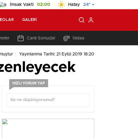
İmsak Vakti
02:00
Hatay
24°
DEOLAR
GALERI
neler
Canlı Sonuçlar
İddaa
muştur
Yayınlanma Tarihi: 21 Eylül 2019 18:20
üzenleyecek
HIZLI YORUM YAP