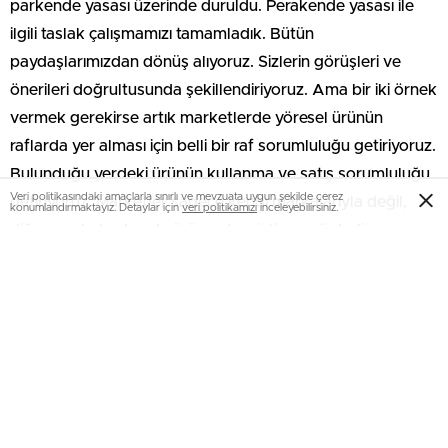
parkende yasası üzerinde duruldu. Perakende yasası ile
ilgili taslak çalışmamızı tamamladık. Bütün
paydaşlarımızdan dönüş alıyoruz. Sizlerin görüşleri ve
önerileri doğrultusunda şekillendiriyoruz. Ama bir iki örnek
vermek gerekirse artık marketlerde yöresel ürünün
raflarda yer alması için belli bir raf sorumluluğu getiriyoruz.
Bulunduğu yerdeki ürünün kullanma ve satış sorumluluğu
Veri politikasındaki amaçlarla sınırlı ve mevzuata uygun şekilde çerez
getiriyoruz. Marketler sadece kendi markalarıyla değil,
konumlandırmaktayız. Detaylar için
veri politikamızı
inceleyebilirsiniz.
diğer markalardan da ürün satsın istiyoruzö dedi.
FIRSATÇILARA YÖNELİK DENETİMLER SÜRÜYOR
Cumhurbaşkanı Recep Tayyip Erdoğan’ın talimatıyla
bakanlık olarak denetimlerini sürdürdüklerini kaydeden
Pekcan, konuşmasını şöyle sürdürdü
‘Dürüstlük ilkelerine aykırılıklarda bulunan işletmelerimiz