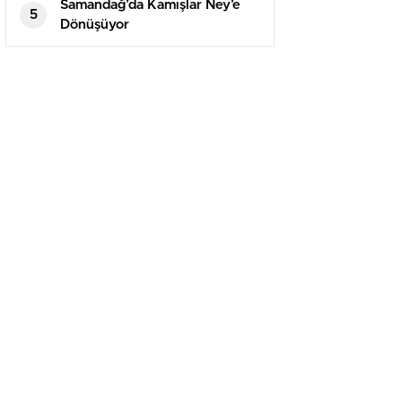
yayımladı
Samandağ’da Kamışlar Ney’e
5
Dönüşüyor