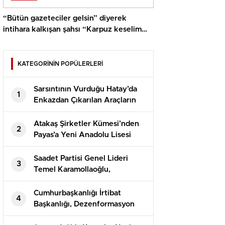
“Bütün gazeteciler gelsin” diyerek
intihara kalkışan şahsı “Karpuz keselim
gel” diyerek çatıdan indirdiler
KATEGORİNİN POPÜLERLERİ
Sarsıntının Vurduğu Hatay’da
1
Enkazdan Çıkarılan Araçların
Teslimatı Devam Ediyor
Atakaş Şirketler Kümesi’nden
2
Payas’a Yeni Anadolu Lisesi
Saadet Partisi Genel Lideri
3
Temel Karamollaoğlu,
Yargıtay’ın Can Atalay kararına
reaksiyon gösterdi
Cumhurbaşkanlığı İrtibat
4
Başkanlığı, Dezenformasyon
Bülteni’nin 81. sayısını