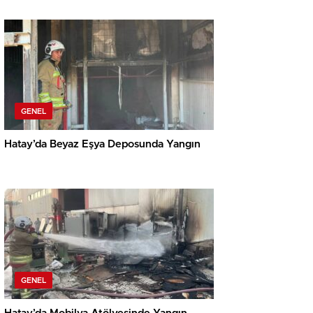
GENEL
Hatay’da Beyaz Eşya Deposunda Yangın
GENEL