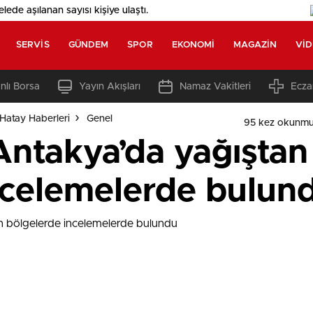
elede aşılanan sayısı
kişiye ulaştı.
SERVIS
GÜNDEM
SPOR
EKONOMI
MAGAZIN
VI
nlı Borsa
Yayın Akışları
Namaz Vakitleri
Ecza
Hatay Haberleri
Genel
95 kez okunmu
 Antakya’da yağıştan
ncelemelerde bulun