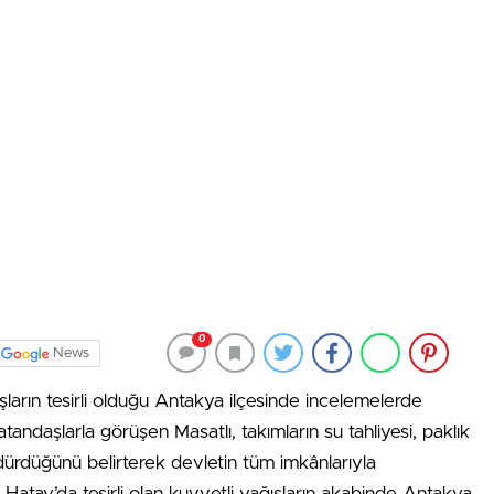
0
News
ışların tesirli olduğu Antakya ilçesinde incelemelerde
andaşlarla görüşen Masatlı, takımların su tahliyesi, paklık
dürdüğünü belirterek devletin tüm imkânlarıyla
 Hatay’da tesirli olan kuvvetli yağışların akabinde Antakya