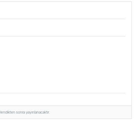
çatıdan indirdiler
elendikten sonra yayınlanacaktır.