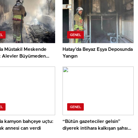
EL
GENEL
da Müstakil Meskende
Hatay’da Beyaz Eşya Deposunda
: Alevler Büyümeden
Yangın
üldü
EL
GENEL
da kamyon bahçeye uçtu:
“Bütün gazeteciler gelsin”
uk annesi can verdi
diyerek intihara kalkışan şahsı
“Karpuz keselim gel” diyerek