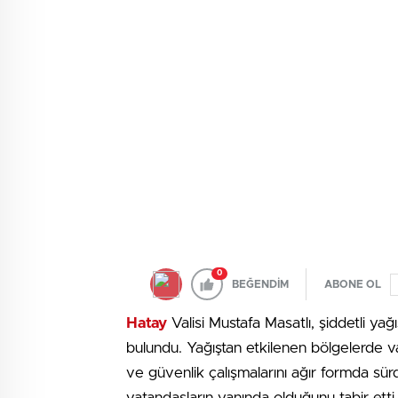
0
BEĞENDİM
ABONE OL
Hatay
Valisi Mustafa Masatlı, şiddetli yağ
bulundu. Yağıştan etkilenen bölgelerde vat
ve güvenlik çalışmalarını ağır formda sür
vatandaşların yanında olduğunu tabir etti.