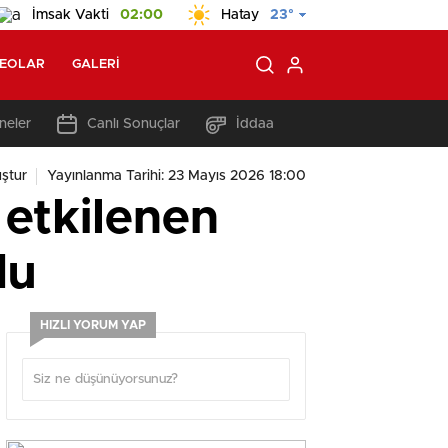
İmsak Vakti
02:00
Hatay
23°
DEOLAR
GALERI
neler
Canlı Sonuçlar
İddaa
ştur
Yayınlanma Tarihi: 23 Mayıs 2026 18:00
 etkilenen
du
HIZLI YORUM YAP