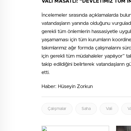
VALİ MASATLI: “DEVLETİMİZ TÜM
İncelemeler sırasında açıklamalarda bulun
vatandaşların yanında olduğunu vurguladı
gerekli tüm önlemlerin hassasiyetle uygu
yaşamaması için tüm kurumların koordinel
takımlarımız ağır formda çalışmalarını sür
için gerekli tüm müdahaleler yapılıyor” tab
takip edildiğini belirterek vatandaşların g
etti.
Haber: Hüseyin Zorkun
Çalışmalar
Saha
Vali
V