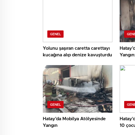
GENEL
GEN
Yolunu şaşıran caretta carettayı
Hatay’
kucağına alıp denize kavuşturdu
Yangın
Söndür
GENEL
GEN
Hatay’da Mobilya Atölyesinde
Hatay’
Yangın
10 çoc