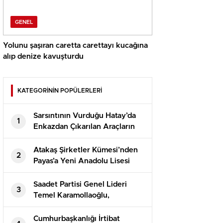
GENEL
Yolunu şaşıran caretta carettayı kucağına
alıp denize kavuşturdu
KATEGORİNİN POPÜLERLERİ
Sarsıntının Vurduğu Hatay’da
1
Enkazdan Çıkarılan Araçların
Teslimatı Devam Ediyor
Atakaş Şirketler Kümesi’nden
2
Payas’a Yeni Anadolu Lisesi
Saadet Partisi Genel Lideri
3
Temel Karamollaoğlu,
Yargıtay’ın Can Atalay kararına
reaksiyon gösterdi
Cumhurbaşkanlığı İrtibat