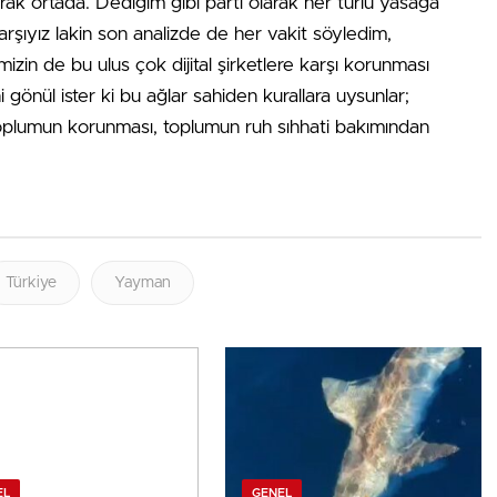
rak ortada. Dediğim gibi parti olarak her türlü yasağa
arşıyız lakin son analizde de her vakit söyledim,
izin de bu ulus çok dijital şirketlere karşı korunması
 gönül ister ki bu ağlar sahiden kurallara uysunlar;
oplumun korunması, toplumun ruh sıhhati bakımından
Türkiye
Yayman
EL
GENEL