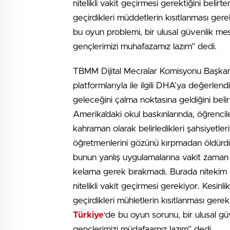
nitelikli vakit geçirmesi gerektiğini belir
geçirdikleri müddetlerin kısıtlanması gere
bu oyun problemi, bir ulusal güvenlik 
gençlerimizi muhafazamız lazım” dedi.
TBMM Dijital Mecralar Komisyonu Başkanı 
platformlarıyla ile ilgili DHA’ya değerlend
geleceğini çalma noktasına geldiğini beli
Amerika’daki okul baskınlarında, öğrencil
kahraman olarak belirledikleri şahsiyetleri 
öğretmenlerini gözünü kırpmadan öldürd
bunun yanlış uygulamalarına vakit zaman ş
kelama gerek bırakmadı. Burada nitekim di
nitelikli vakit geçirmesi gerekiyor. Kesinli
geçirdikleri mühletlerin kısıtlanması gerek
Türkiye
‘de bu oyun sorunu, bir ulusal g
gençlerimizi müdafaamız lazım” dedi.