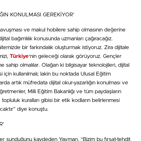
ĞIN KONULMASI GEREKİYOR’
e kavuşması ve makul hobilere sahip olmasının değerine
ital bağımlılık konusunda uzmanları çağıracağız.
izde bir farkındalık oluşturmak istiyoruz. Zira dijitale
mizi,
Türkiye
‘nin geleceği olarak görüyoruz. Gençler
 sahip olmalılar. Olağan ki bilgisayar teknolojileri, dijital
i için kullanılmalı; lakin bu noktada Ulusal Eğitim
rda artık müfredata dijital okur-yazarlığın konulması ve
ğretmenler, Milli Eğitim Bakanlığı ve tüm paydaşların
opluluk kuralları gibisi bir etik kodların belirlenmesi
acaktır” diye konuştu.
R’
tler sunduğunu kaydeden Yayman, “Bizim bu fırsat-tehdit