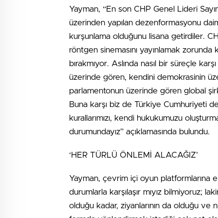
Yayman, “En son CHP Genel Lideri Sayın 
üzerinden yapılan dezenformasyonu daima b
kurşunlama olduğunu lisana getirdiler. 
röntgen sinemasını yayınlamak zorunda k
bırakmıyor. Aslında nasıl bir süreçle ka
üzerinde gören, kendini demokrasinin üze
parlamentonun üzerinde gören global şirk
Buna karşı biz de Türkiye Cumhuriyeti de
kurallarımızı, kendi hukukumuzu oluşturma
durumundayız” açıklamasında bulundu.
‘HER TÜRLÜ ÖNLEMİ ALACAĞIZ’
Yayman, çevrim içi oyun platformlarına er
durumlarla karşılaşır mıyız bilmiyoruz; laki
olduğu kadar, ziyanlarının da olduğu ve ni