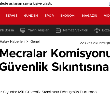
elede aşılanan sayısı
kişiye ulaştı.
SERVIS
GÜNDEM
SPOR
EKONOMI
MAGAZIN
VI
nlı Borsa
Yayın Akışları
Namaz Vakitleri
Ecza
Hatay Haberleri
Genel
223 kez okunmuşt
 Mecralar Komisyon
 Güvenlik Sıkıntısı