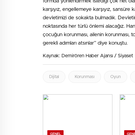
formda yönlendirmek istediği çok net ola
karşıyız, engellemeye karşıyız, sansüre k
devletimizi de sokakta bulmadık. Devletim
noktasında her türlü önlemi alacağız. Hani
çocuğun korunması, ailenin korunması, t
gerekli adımları atsınlar” diye konuştu.
Kaynak: Demirören Haber Ajansı / Siyaset
Dijital
Korunması
Oyun
GENEL
GEN