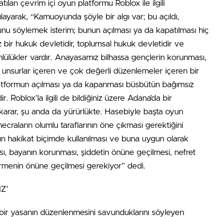
an çevrim içi oyun platformu Roblox ile ilgili
ayarak, “Kamuoyunda şöyle bir algı var; bu açıldı,
 şunu söylemek isterim; bunun açılması ya da kapatılması hiç
z bir hukuk devletidir, toplumsal hukuk devletidir ve
lülükler vardır. Anayasamız bilhassa gençlerin korunması,
unsurlar içeren ve çok değerli düzenlemeler içeren bir
atformun açılması ya da kapanması büsbütün bağımsız
Roblox’la ilgili de bildiğiniz üzere Adana’da bir
arar, şu anda da yürürlükte. Hasebiyle başta oyun
craların olumlu taraflarının öne çıkması gerektiğini
nın hakikat biçimde kullanılması ve buna uygun olarak
sı, bayanın korunması, şiddetin önüne geçilmesi, nefret
tirmenin önüne geçilmesi gerekiyor” dedi.
Z’
 bir yasanın düzenlenmesini savunduklarını söyleyen