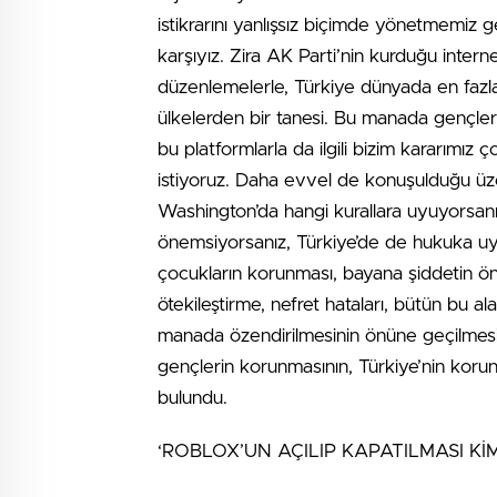
istikrarını yanlışsız biçimde yönetmemiz 
karşıyız. Zira AK Parti’nin kurduğu intern
düzenlemelerle, Türkiye dünyada en fazla
ülkelerden bir tanesi. Bu manada gençler
bu platformlarla da ilgili bizim kararımız ç
istiyoruz. Daha evvel de konuşulduğu üzere
Washington’da hangi kurallara uyuyorsanı
önemsiyorsanız, Türkiye’de de hukuka uyg
çocukların korunması, bayana şiddetin önle
ötekileştirme, nefret hataları, bütün bu a
manada özendirilmesinin önüne geçilmesi 
gençlerin korunmasının, Türkiye’nin ko
bulundu.
‘ROBLOX’UN AÇILIP KAPATILMASI Kİ