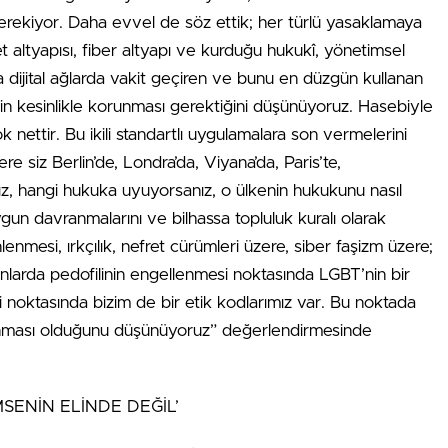
gerekiyor. Daha evvel de söz ettik; her türlü yasaklamaya
et altyapısı, fiber altyapı ve kurduğu hukukî, yönetimsel
 dijital ağlarda vakit geçiren ve bunu en düzgün kullanan
in kesinlikle korunması gerektiğini düşünüyoruz. Hasebiyle
ok nettir. Bu ikili standartlı uygulamalara son vermelerini
 siz Berlin’de, Londra’da, Viyana’da, Paris’te,
z, hangi hukuka uyuyorsanız, o ülkenin hukukunu nasıl
un davranmalarını ve bilhassa topluluk kuralı olarak
nmesi, ırkçılık, nefret cürümleri üzere, siber faşizm üzere;
lanlarda pedofilinin engellenmesi noktasında LGBT’nin bir
noktasında bizim de bir etik kodlarımız var. Bu noktada
runması olduğunu düşünüyoruz” değerlendirmesinde
MSENİN ELİNDE DEĞİL’