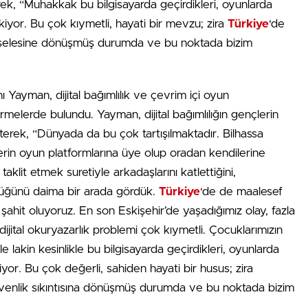
terek, “Muhakkak bu bilgisayarda geçirdikleri, oyunlarda
kiyor. Bu çok kıymetli, hayati bir mevzu; zira
Türkiye
‘de
meselesine dönüşmüş durumda ve bu noktada bizim
Yayman, dijital bağımlılık ve çevrim içi oyun
irmelerde bulundu. Yayman, dijital bağımlılığın gençlerin
rterek, “Dünyada da bu çok tartışılmaktadır. Bilhassa
erin oyun platformlarına üye olup oradan kendilerine
taklit etmek suretiyle arkadaşlarını katlettiğini,
üğünü daima bir arada gördük.
Türkiye
‘de de maalesef
ahit oluyoruz. En son Eskişehir’de yaşadığımız olay, fazla
jital okuryazarlık problemi çok kıymetli. Çocuklarımızın
kle lakin kesinlikle bu bilgisayarda geçirdikleri, oyunlarda
iyor. Bu çok değerli, sahiden hayati bir husus; zira
üvenlik sıkıntısına dönüşmüş durumda ve bu noktada bizim