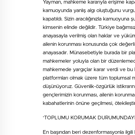
Yayman, mahkeme kararıyla erişime kapatıl
kamuoyunda yanlış algı oluştuğunu vurgul
kapatıldı. Sizin aracılığınızla kamuoyuna
kimsenin elinde değildir. Türkiye bağımsı
anayasayla verilmiş olan haklar ve yüküm
ailenin korunması konusunda çok değerli 
anayasadır. Münasebetiyle burada bir pl
mahkemeler yoluyla olan bir düzenlemedir. 
mahkemede yargıçlar karar verdi ve bu k
platformları olmak üzere tüm toplumsal me
düşünüyoruz. Güvenlik-özgürlük istikrarı
gençlerimizin korunması, ailenin korunma
kabahatlerinin önüne geçilmesi, ötekileş
‘TOPLUMU KORUMAK DURUMUNDAYI
En başından beri dezenformasyonla ilgili