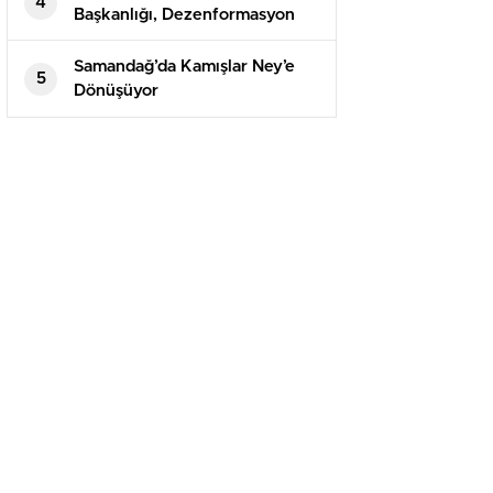
4
Başkanlığı, Dezenformasyon
Bülteni’nin 81. sayısını
yayımladı
Samandağ’da Kamışlar Ney’e
5
Dönüşüyor