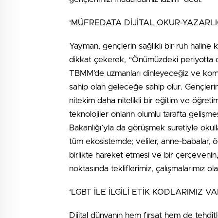
‘MÜFREDATA DİJİTAL OKUR-YAZARLI
Yayman, gençlerin sağlıklı bir ruh halin
dikkat çekerek, “Önümüzdeki periyotta dij
TBMM’de uzmanları dinleyeceğiz ve komitem
sahip olan geleceğe sahip olur. Gençleri
nitekim daha nitelikli bir eğitim ve öğretime
teknolojiler onların olumlu tarafta gelişmes
Bakanlığı’yla da görüşmek suretiyle okulla
tüm ekosistemde; veliler, anne-babalar, ö
birlikte hareket etmesi ve bir çerçevenin, t
noktasında tekliflerimiz, çalışmalarımız ol
‘LGBT İLE İLGİLİ ETİK KODLARIMIZ VA
Dijital dünyanın hem fırsat hem de tehdi