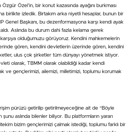
Özgür Özel’in, bir konut kazasında ayağını burkması
irlikte izledik. Birtakım arka niyetli hesaplar, bunun bir
CHP Genel Başkanı, bu dezenformasyona karşı kendi ayak
aldı. Aslında bu durum dahi fazla kelama gerek
rşı karşıya olduğumuzu görüyoruz. Kendini mahkemelerin
rinde gören, kendini devletlerin üzerinde gören, kendini
etler, ulus çok şirketler tüm dünyayı yönetmek istiyor.
vleti olarak, TBMM olarak olabildiği kadar kendi
k ve gençlerimizi, ailemizi, milletimizi, toplumu korumak
işim pürüzü getirilip getirilmeyeceğine ait de “Böyle
n şunu aslında bilenler biliyor. Bu platformların yararı
tekim bizim gençlerimizi çalmak istediği, toplumu farklı bir