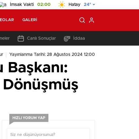
İmsak Vakti
02:00
Hatay
24°
DEOLAR
GALERI
neler
Canlı Sonuçlar
İddaa
ur
Yayınlanma Tarihi: 28 Ağustos 2024 12:00
u Başkanı:
na Dönüşmüş
HIZLI YORUM YAP