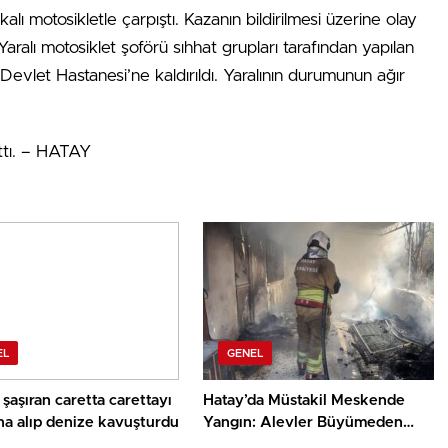
ı motosikletle çarpıştı. Kazanın bildirilmesi üzerine olay
Yaralı motosiklet şoförü sıhhat grupları tarafından yapılan
vlet Hastanesi’ne kaldırıldı. Yaralının durumunun ağır
attı. – HATAY
EL
GENEL
şaşıran caretta carettayı
Hatay’da Müstakil Meskende
na alıp denize kavuşturdu
Yangın: Alevler Büyümeden
Söndürüldü