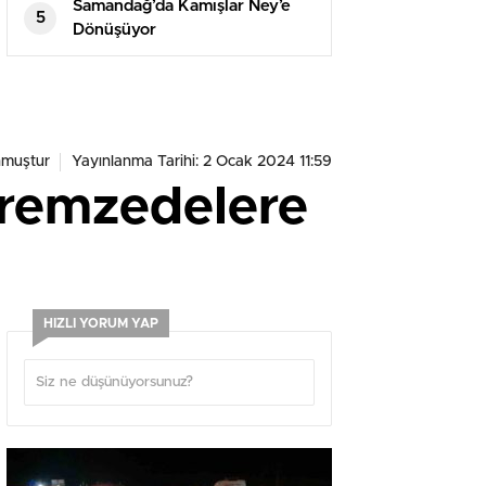
yayımladı
Samandağ’da Kamışlar Ney’e
5
Dönüşüyor
nmuştur
Yayınlanma Tarihi: 2 Ocak 2024 11:59
premzedelere
HIZLI YORUM YAP