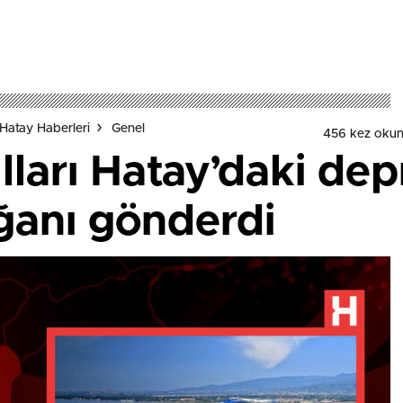
Hatay Haberleri
Genel
456 kez oku
lları Hatay’daki de
ğanı gönderdi