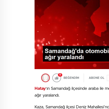
0
BEĞENDİM
ABONE OL
Hatay
‘ın Samandağ ilçesinde araba ile m
ağır yaralandı.
Kaza, Samandağ ilçesi Deniz Mahallesi’nd