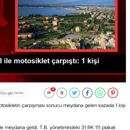
0
News
otosikletin çarpışması sonucu meydana gelen kazada 1 kişi
e meydana geldi. T.B. yönetimindeki 31 RK 111 plakalı