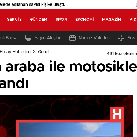
elede aşılanan sayısı
kişiye ulaştı.
SERVIS
GÜNDEM
SPOR
EKONOMI
MAGAZIN
VI
nlı Borsa
Yayın Akışları
Namaz Vakitleri
Ecza
Hatay Haberleri
Genel
491 kez okunm
raba ile motosiklet 
landı