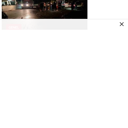
GENEL
Hatay’da traktör-otomobil çarpıştı: 3 yaralı
GENEL
Yolunu şaşıran caretta carettayı kucağına
alıp denize kavuşturdu