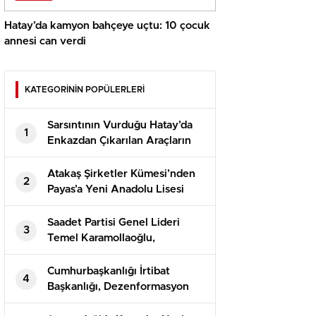
Hatay’da kamyon bahçeye uçtu: 10 çocuk
annesi can verdi
KATEGORİNİN POPÜLERLERİ
Sarsıntının Vurduğu Hatay’da
1
Enkazdan Çıkarılan Araçların
Teslimatı Devam Ediyor
Atakaş Şirketler Kümesi’nden
2
Payas’a Yeni Anadolu Lisesi
Saadet Partisi Genel Lideri
3
Temel Karamollaoğlu,
Yargıtay’ın Can Atalay kararına
reaksiyon gösterdi
Cumhurbaşkanlığı İrtibat
4
Başkanlığı, Dezenformasyon
Bülteni’nin 81. sayısını