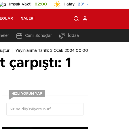
İmsak Vakti
02:00
Hatay
23°
DEOLAR
GALERI
neler
Canlı Sonuçlar
İddaa
uştur
Yayınlanma Tarihi: 3 Ocak 2024 00:00
çarpıştı: 1
HIZLI YORUM YAP