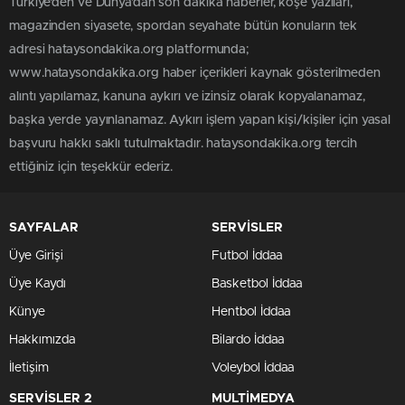
Türkiye'den ve Dünya’dan son dakika haberler, köşe yazıları,
magazinden siyasete, spordan seyahate bütün konuların tek
adresi hataysondakika.org platformunda;
www.hataysondakika.org haber içerikleri kaynak gösterilmeden
alıntı yapılamaz, kanuna aykırı ve izinsiz olarak kopyalanamaz,
başka yerde yayınlanamaz. Aykırı işlem yapan kişi/kişiler için yasal
başvuru hakkı saklı tutulmaktadır. hataysondakika.org tercih
ettiğiniz için teşekkür ederiz.
SAYFALAR
SERVİSLER
Üye Girişi
Futbol İddaa
Üye Kaydı
Basketbol İddaa
Künye
Hentbol İddaa
Hakkımızda
Bilardo İddaa
İletişim
Voleybol İddaa
SERVİSLER 2
MULTİMEDYA