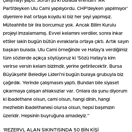
çalışmayı yaptı. Sorun şu ki burada efendim ‘AK
Parti’deyken Ulu Cami yapılıyordu. CHP’deyken yapılmıyor’
diyenlere inat ortaya koydu ki biz her şeyi yapmışız.
Müteahhite bir lira borcumuz yok. Ancak Bilim Kurulu
projeyi imzalamamış. Evvel kelamını verdiler, sonra inkar
ettiler lakin bugün bütün evraklarla ortaya çıktı. Artık sayın
başkan burada. Ulu Cami örneğinde ve Hatay’a verdiğimiz
tüm sözlerde açıkça söylüyoruz ki ‘Sözü Hatay’a kim
verirse versin kelam bizimdir, yerine getirilecektir. Bursa
Büyükşehir Belediye Lideri’ni bugün buraya grubuyla biz
çağırdık. Yerinde çalışmasını yaptı. Bundan bile siyaset
çıkarmaya çalışan ahlaksızlar var. Onlara da şunu diyorum
ki ibadethane olsun, cami olsun, hangi dinin, hangi
mezhebin ibadethanesi olursa olsun, hepsi başımızın
üzeridir. Hepsinin buyruğuna amadeyiz.”
‘REZERVL ALAN SIKINTISINDA 50 BİN KİŞİ