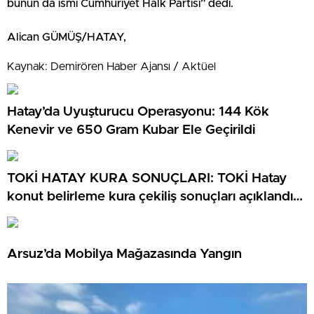
bunun da ismi Cumhuriyet Halk Partisi” dedi.
Alican GÜMÜŞ/HATAY,
Kaynak: Demirören Haber Ajansı / Aktüel
Hatay’da Uyuşturucu Operasyonu: 144 Kök
Kenevir ve 650 Gram Kubar Ele Geçirildi
TOKİ HATAY KURA SONUÇLARI: TOKİ Hatay
konut belirleme kura çekiliş sonuçları açıklandı
mı? TOKİ Hatay kura sonuçları isim listesi
Arsuz’da Mobilya Mağazasında Yangın