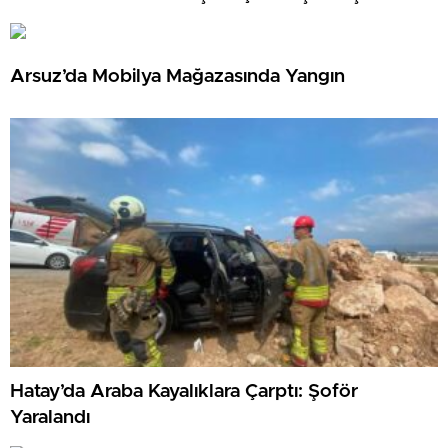
mı? TOKİ Hatay kura sonuçları isim listesi
Arsuz’da Mobilya Mağazasında Yangın
Hatay’da Araba Kayalıklara Çarptı: Şoför
Yaralandı