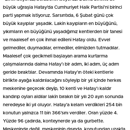
büyük uğraşla Hatay’da Cumhuriyet Halk Partisi’ni birinci
parti yapmak istiyoruz. Sarsıntıda, 6 Şubat günü çok
büyük kayıplar yaşadık. Lakin kayıpların en büyüğünü,
yıkımların en büyüğünü yaşadığımız kentlerden bir tanesi
ve maalesef en çok ihmal edileni Hatay oldu. Evvel
gelmediler, duymadılar, ermediler, elimizden tutmadılar.
Maalesef çok gecikmeli başlayan arama kurtarma
çalışmalarında daima Hatay’ı bir adım, iki adım, üç adım
geride bıraktılar. Devamında Hatay’ın öteki kentlerle
birlikte ayağa kaldırılacağını söyleyip bir yıl içinde herkes
meskenine geçecek deyip, 10 kenti ve Hatay’ı kaldır
kandırıp oyları aldılar lakin bırakın bir yılı 20 ayın sonunda
neredeyse iki yıl oluyor. Hatay’a kelam verdikleri 254 bin
konutun yalnızca 11 bin 366’sını verdiler. Oran yüzde 4.
Yüzde 96 çadırda, konteynerde ya da gurbette.
Meskeninde değil, meskeninin dışında, konutundan uzakta,