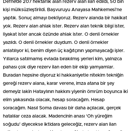
Defne’de 207 hektarlık alan rezerv alan ilan edildi, 50 bin
kişi mülksüzleştirildi. Başvuruyu Anayasa Mahkemesi’ne
yaptık. Sonuç almayı bekliyoruz. Rezerv alanda bir hakikat
yok. Rezerv alan ahlak ister. Rezerv alan teknik bilgi ister,
liyakat ister ancak özünde ahlak ister. O denli örnekler
yazıldı. O denli örnekler duydum. O denli örnekler
anlatılıyor ki, benim diyen üç kağıtçının yapmayacağı işler.
Yıllarca satılmamış evlada bırakılmış yerleri kim, yalnızca
pahası çok diye rezerv ilan eden bir ekip yamyamlar.
Buradan hepsine diyoruz ki hakkaniyetle nitekim tekniğin
gereği rezerv alana, karar verene, imza atana bir şey
demeyiz lakin Hataylının hakkını yiyenin ömrüm boyunca iki
elim yakasında olacak, hesap soracağım. Hesap
soracağım. Nasıl Soma davası bir daha açılacak, gerçek
hatalılar ceza alacak. Madencinin anası ‘Oh yüreğim
soğudu’ diyecekse iktidara geleceğiz, rezerv alan ilan