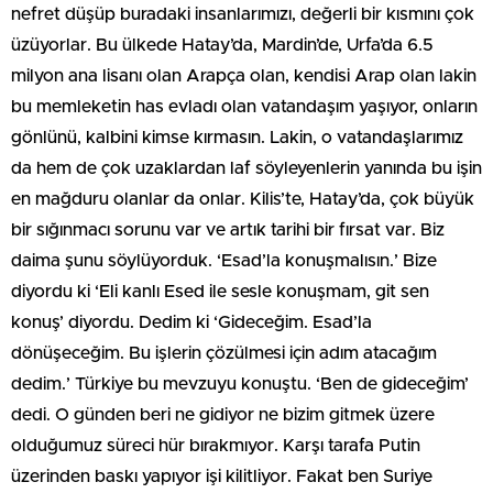
nefret düşüp buradaki insanlarımızı, değerli bir kısmını çok
üzüyorlar. Bu ülkede Hatay’da, Mardin’de, Urfa’da 6.5
milyon ana lisanı olan Arapça olan, kendisi Arap olan lakin
bu memleketin has evladı olan vatandaşım yaşıyor, onların
gönlünü, kalbini kimse kırmasın. Lakin, o vatandaşlarımız
da hem de çok uzaklardan laf söyleyenlerin yanında bu işin
en mağduru olanlar da onlar. Kilis’te, Hatay’da, çok büyük
bir sığınmacı sorunu var ve artık tarihi bir fırsat var. Biz
daima şunu söylüyorduk. ‘Esad’la konuşmalısın.’ Bize
diyordu ki ‘Eli kanlı Esed ile sesle konuşmam, git sen
konuş’ diyordu. Dedim ki ‘Gideceğim. Esad’la
dönüşeceğim. Bu işlerin çözülmesi için adım atacağım
dedim.’ Türkiye bu mevzuyu konuştu. ‘Ben de gideceğim’
dedi. O günden beri ne gidiyor ne bizim gitmek üzere
olduğumuz süreci hür bırakmıyor. Karşı tarafa Putin
üzerinden baskı yapıyor işi kilitliyor. Fakat ben Suriye