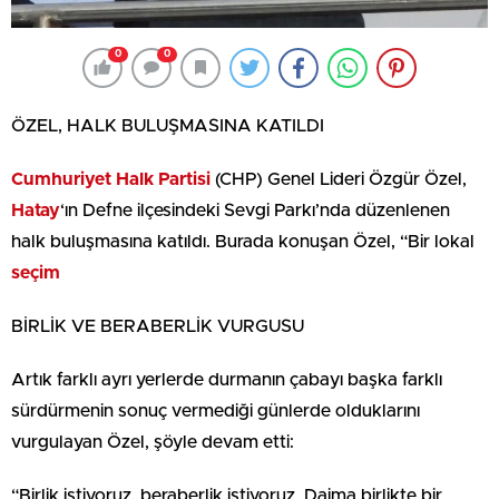
0
0
ÖZEL, HALK BULUŞMASINA KATILDI
Cumhuriyet Halk Partisi
(CHP) Genel Lideri Özgür Özel,
Hatay
‘ın Defne ilçesindeki Sevgi Parkı’nda düzenlenen
halk buluşmasına katıldı. Burada konuşan Özel, “Bir lokal
seçim
BİRLİK VE BERABERLİK VURGUSU
Artık farklı ayrı yerlerde durmanın çabayı başka farklı
sürdürmenin sonuç vermediği günlerde olduklarını
vurgulayan Özel, şöyle devam etti:
“Birlik istiyoruz, beraberlik istiyoruz. Daima birlikte bir