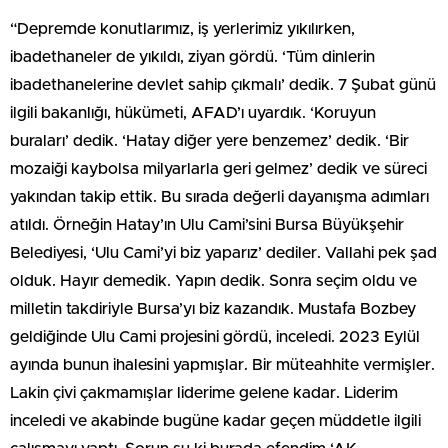
“Depremde konutlarımız, iş yerlerimiz yıkılırken,
ibadethaneler de yıkıldı, ziyan gördü. ‘Tüm dinlerin
ibadethanelerine devlet sahip çıkmalı’ dedik. 7 Şubat günü
ilgili bakanlığı, hükümeti, AFAD’ı uyardık. ‘Koruyun
buraları’ dedik. ‘Hatay diğer yere benzemez’ dedik. ‘Bir
mozaiği kaybolsa milyarlarla geri gelmez’ dedik ve süreci
yakından takip ettik. Bu sırada değerli dayanışma adımları
atıldı. Örneğin Hatay’ın Ulu Cami’sini Bursa Büyükşehir
Belediyesi, ‘Ulu Cami’yi biz yaparız’ dediler. Vallahi pek şad
olduk. Hayır demedik. Yapın dedik. Sonra seçim oldu ve
milletin takdiriyle Bursa’yı biz kazandık. Mustafa Bozbey
geldiğinde Ulu Cami projesini gördü, inceledi. 2023 Eylül
ayında bunun ihalesini yapmışlar. Bir müteahhite vermişler.
Lakin çivi çakmamışlar liderime gelene kadar. Liderim
inceledi ve akabinde bugüne kadar geçen müddetle ilgili