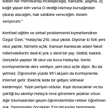
edilen her metrekareyi inceleyeceğiz, haksızlık, yağma, üç
kağıt yapan kim varsa O dediği lokmayı kursağından
çıkarıp alacağım, hak sahibine vereceğim. Kelam
veriyorum.”
Kentteki eğitim ve sıhhat problemlerini kıymetlendiren
Özgür Özel, “Hatay’da 210, okul yıkıldı. Diyorlar ki 106 yeni
okul yaptık, hizmete açtık. İnansan inanılacak adam fakat
milletvekillerim dedi ki yok o denli bir şey. Gidildi, bakıldı.
Gerçekte yapılan 18 okul var koca Hatay’da. Gerisi
konteynerlerde ders veriliyor, yeni okul açtık diyor. Bu da
yetmez. Öğrencinin yüzde 95’i akşam da konteynerde.
Internet getir. Elektrik ikide bir gidiyor, klimalar
kaldırmıyor. Yazın perişan oldular. Kışın donacaklar ve bu
çektiği bu sıkıntıyı Hatay’a reva görenlere yazıklar olsun.
Ağır travmalardan geçen öğrencilerimize rehber öğretmen
yok. Depremden öncekinin 3’te biri kadar hemşireyle