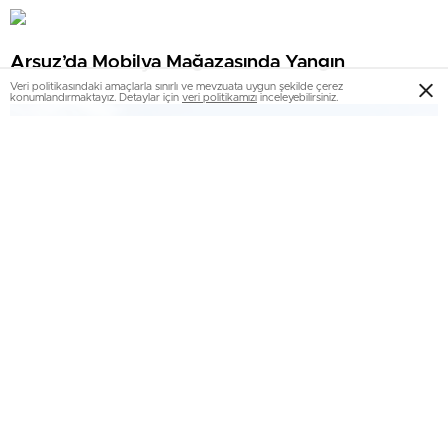
mı? TOKİ Hatay kura sonuçları isim listesi
Arsuz’da Mobilya Mağazasında Yangın
Veri politikasındaki amaçlarla sınırlı ve mevzuata uygun şekilde çerez
konumlandırmaktayız. Detaylar için
veri politikamızı
inceleyebilirsiniz.
Hatay’da Araba Kayalıklara Çarptı: Şoför
Yaralandı