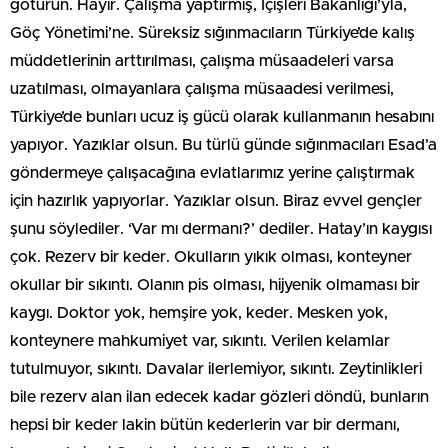
götürün. Hayır. Çalışma yaptırmış, İçişleri Bakanlığı’yla,
Göç Yönetimi’ne. Süreksiz sığınmacıların Türkiye’de kalış
müddetlerinin arttırılması, çalışma müsaadeleri varsa
uzatılması, olmayanlara çalışma müsaadesi verilmesi,
Türkiye’de bunları ucuz iş gücü olarak kullanmanın hesabını
yapıyor. Yazıklar olsun. Bu türlü günde sığınmacıları Esad’a
göndermeye çalışacağına evlatlarımız yerine çalıştırmak
için hazırlık yapıyorlar. Yazıklar olsun. Biraz evvel gençler
şunu söylediler. ‘Var mı dermanı?’ dediler. Hatay’ın kaygısı
çok. Rezerv bir keder. Okulların yıkık olması, konteyner
okullar bir sıkıntı. Olanın pis olması, hijyenik olmaması bir
kaygı. Doktor yok, hemşire yok, keder. Mesken yok,
konteynere mahkumiyet var, sıkıntı. Verilen kelamlar
tutulmuyor, sıkıntı. Davalar ilerlemiyor, sıkıntı. Zeytinlikleri
bile rezerv alan ilan edecek kadar gözleri döndü, bunların
hepsi bir keder lakin bütün kederlerin var bir dermanı,