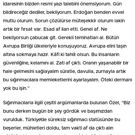
idaresinin bizden resmi yazı talebini önemsiyorum. Gün
bildireceğiz dediler, bekliyorum. Erdoğan benden evvel
mutlu olurum. Sorun çözülürse müteşekkir olurum lakin
artık bir fırsat var. Esad af ilan etti. Genel af. Ne
bekliyorsun çabucak git. Gerekli teminatları al. Bütün
Avrupa Birliği ülkeleriyle konuşuyoruz. Avrupa elini taşın
altına sokmaya hazır. Kâfi ki tahlil olsun. Bu insanların
güvenliğine, kelamını al. Zati af çıktı. Oranın yaşanabilir bir
hale gelmesini sağlayalım süratle, davulla, zurnayla artık
bu sığınmacılara memleketlerini ayarlayalım. Öteki dermanı
yok bu işin.”
Sığınmacılarla ilgili çeşitli argümanlarda bulunan Özel, “Biz
bunu derken bugün bir şey gördük ve başımızdan
vurulduk. Türkiye’de süreksiz sığınmacı statüsünde bu
beşerler, mühletleri doldu, tam vakti af da çıktı alın