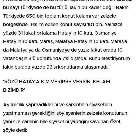
bu sayı Türkiye’de de bu türlü, lakin bu kadar değil. Bakın
Türkiye’de 650 bin toplam konut kelamı var zelzele
bölgesinde. Teslim edilen konut sayısı 101 bin. Yalnızca
yüzde 31 fakat ortalama Hatay’ın 10 katı. Osmaniye
Hatay’ın 10 katı. Maraş, Malatya Hatay’ın 10 katı. Maraş’a
da Malatya’ya da Osmaniye’ye de yazık fakat orada 10
vatandaşın 3’ü konutunda 7’si dışında. Bunu eleştiriyorum
lakin burada yüzde 96’sı konutlarına ulaşamadı.”
‘SÖZÜ HATAY’A KİM VERİRSE VERSİN, KELAM
BİZİMDİR’
Ayrımcılık yapmadıklarını ve sarsıntının siyasetinin
yapılmaması gerektiğini söyleyenlerin zelzele konutunun
yanı sıra caminin bile siyasetini yaptığını savunan Özel,
şöyle dedi: