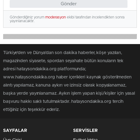
Gönder
Gönderdiğiniz yorum
moderasyon
ekibi tarafından incelendikten sonra
yayınlanacaktır.
Türkiye'den ve Dünya’dan son dakika haberler, köşe yazıları,
magazinden siyasete, spordan seyahate bütün konuların tek
adresi hataysondakika.org platformunda;
www.hataysondakika.org haber içerikleri kaynak gösterilmeden
alıntı yapılamaz, kanuna aykırı ve izinsiz olarak kopyalanamaz,
başka yerde yayınlanamaz. Aykırı işlem yapan kişi/kişiler için yasal
başvuru hakkı saklı tutulmaktadır. hataysondakika.org tercih
ettiğiniz için teşekkür ederiz.
SAYFALAR
SERVİSLER