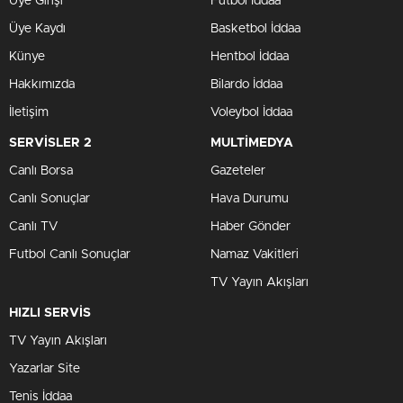
Üye Girişi
Futbol İddaa
Üye Kaydı
Basketbol İddaa
Künye
Hentbol İddaa
Hakkımızda
Bilardo İddaa
İletişim
Voleybol İddaa
SERVİSLER 2
MULTİMEDYA
Canlı Borsa
Gazeteler
Canlı Sonuçlar
Hava Durumu
Canlı TV
Haber Gönder
Futbol Canlı Sonuçlar
Namaz Vakitleri
TV Yayın Akışları
HIZLI SERVİS
TV Yayın Akışları
Yazarlar Site
Tenis İddaa