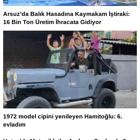
Arsuz’da Balık Hasadına Kaymakam İştiraki:
16 Bin Ton Üretim İhracata Gidiyor
1972 model cipini yenileyen Hamitoğlu: 6.
evladım