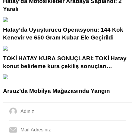
Hatay’da Motosikletler Arabaya Saplandı: 2
Yaralı
Hatay’da Uyuşturucu Operasyonu: 144 Kök
Kenevir ve 650 Gram Kubar Ele Geçirildi
TOKİ HATAY KURA SONUÇLARI: TOKİ Hatay
konut belirleme kura çekiliş sonuçları
açıklandı mı? TOKİ Hatay kura sonuçları isim
listesi
Arsuz’da Mobilya Mağazasında Yangın