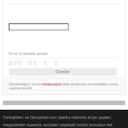
En az 10 karakter gerekli
Gönder
Gönderdiğiniz yorum
moderasyon
ekibi tarafından incelendikten sonra
yayınlanacaktır.
Türkiye'den ve Dünya’dan son dakika haberler, köşe yazıları,
magazinden siyasete, spordan seyahate bütün konuların tek