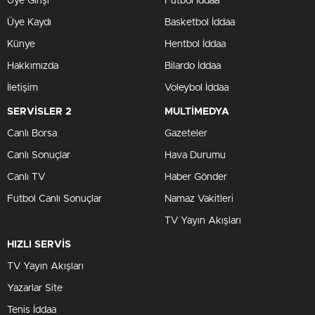
Üye Girişi
Futbol İddaa
Üye Kaydı
Basketbol İddaa
Künye
Hentbol İddaa
Hakkımızda
Bilardo İddaa
İletişim
Voleybol İddaa
SERVİSLER 2
MULTİMEDYA
Canlı Borsa
Gazeteler
Canlı Sonuçlar
Hava Durumu
Canlı TV
Haber Gönder
Futbol Canlı Sonuçlar
Namaz Vakitleri
TV Yayın Akışları
HIZLI SERVİS
TV Yayın Akışları
Yazarlar Site
Tenis İddaa