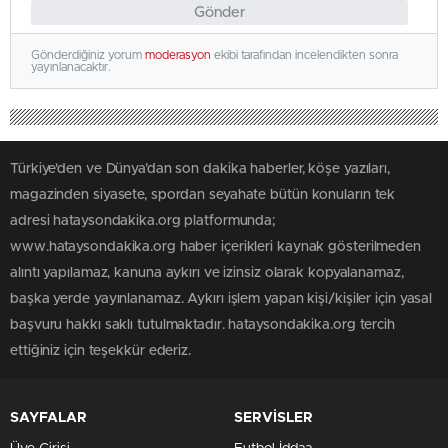
Gönder
Gönderdiğiniz yorum
moderasyon
ekibi tarafından incelendikten sonra
yayınlanacaktır.
Türkiye'den ve Dünya’dan son dakika haberler, köşe yazıları,
magazinden siyasete, spordan seyahate bütün konuların tek
adresi hataysondakika.org platformunda;
www.hataysondakika.org haber içerikleri kaynak gösterilmeden
alıntı yapılamaz, kanuna aykırı ve izinsiz olarak kopyalanamaz,
başka yerde yayınlanamaz. Aykırı işlem yapan kişi/kişiler için yasal
başvuru hakkı saklı tutulmaktadır. hataysondakika.org tercih
ettiğiniz için teşekkür ederiz.
SAYFALAR
SERVİSLER