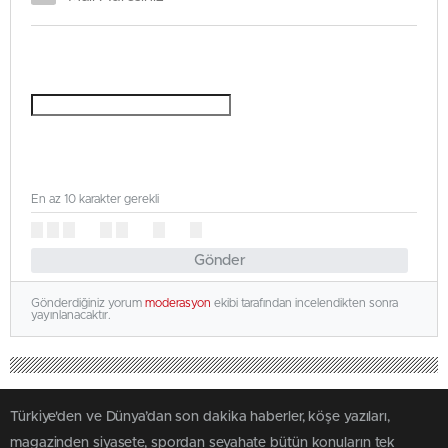
En az 10 karakter gerekli
Gönder
Gönderdiğiniz yorum
moderasyon
ekibi tarafından incelendikten sonra
yayınlanacaktır.
Türkiye'den ve Dünya’dan son dakika haberler, köşe yazıları,
magazinden siyasete, spordan seyahate bütün konuların tek