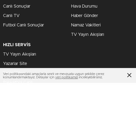
Canlı Sonuçlar
Hava Durumu
Canlı TV
Haber Gönder
Futbol Canlı Sonuçlar
Namaz Vakitleri
TV Yayın Akışları
HIZLI SERVİS
TV Yayın Akışları
Yazarlar Site
Tenis İddaa
Veri politikasındaki amaçlarla sınırlı ve mevzuata uygun şekilde çerez
konumlandırmaktayız. Detaylar için
veri politikamızı
inceleyebilirsiniz.
Basketbol Canlı
AMP
BİZİ TAKİP ET