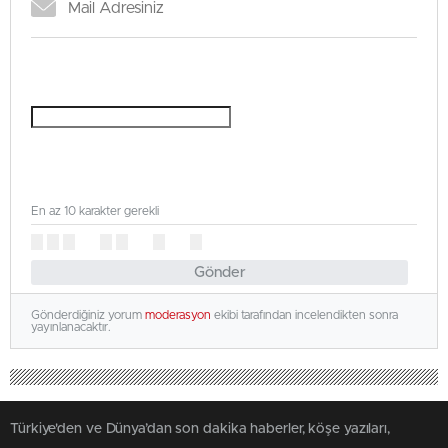
En az 10 karakter gerekli
Gönder
Gönderdiğiniz yorum
moderasyon
ekibi tarafından incelendikten sonra
yayınlanacaktır.
Türkiye'den ve Dünya’dan son dakika haberler, köşe yazıları,