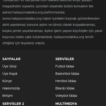
Türkiye'den ve Dünya’dan son dakika haberler, köşe yazıları,
magazinden siyasete, spordan seyahate bütün konuların tek
adresi hataysondakika.org platformunda;
www.hataysondakika.org haber içerikleri kaynak gösterilmeden
alıntı yapılamaz, kanuna aykırı ve izinsiz olarak kopyalanamaz,
başka yerde yayınlanamaz. Aykırı işlem yapan kişi/kişiler için yasal
başvuru hakkı saklı tutulmaktadır. hataysondakika.org tercih
ettiğiniz için teşekkür ederiz.
SAYFALAR
SERVİSLER
Üye Girişi
Futbol İddaa
Üye Kaydı
Basketbol İddaa
Künye
Hentbol İddaa
Hakkımızda
Bilardo İddaa
İletişim
Voleybol İddaa
SERVİSLER 2
MULTİMEDYA