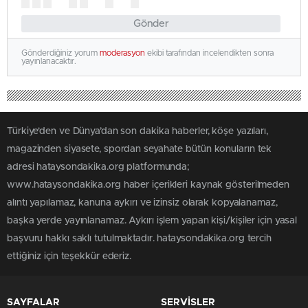
Gönder
Gönderdiğiniz yorum
moderasyon
ekibi tarafından incelendikten sonra
yayınlanacaktır.
Türkiye'den ve Dünya’dan son dakika haberler, köşe yazıları,
magazinden siyasete, spordan seyahate bütün konuların tek
adresi hataysondakika.org platformunda;
www.hataysondakika.org haber içerikleri kaynak gösterilmeden
alıntı yapılamaz, kanuna aykırı ve izinsiz olarak kopyalanamaz,
başka yerde yayınlanamaz. Aykırı işlem yapan kişi/kişiler için yasal
başvuru hakkı saklı tutulmaktadır. hataysondakika.org tercih
ettiğiniz için teşekkür ederiz.
SAYFALAR
SERVİSLER