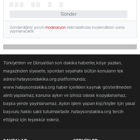
Gönder
Gönderdiğiniz yorum
moderasyon
ekibi tarafından incelendikten sonra
yayınlanacaktır.
Türkiye'den ve Dünya’dan son dakika haberler, köşe yazıları,
magazinden siyasete, spordan seyahate bütün konuların tek
adresi hataysondakika.org platformunda;
www.hataysondakika.org haber içerikleri kaynak gösterilmeden
alıntı yapılamaz, kanuna aykırı ve izinsiz olarak kopyalanamaz,
başka yerde yayınlanamaz. Aykırı işlem yapan kişi/kişiler için yasal
başvuru hakkı saklı tutulmaktadır. hataysondakika.org tercih
ettiğiniz için teşekkür ederiz.