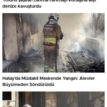
Yolunu şaşıran caretta carettayı kucağına alıp
denize kavuşturdu
Hatay’da Müstakil Meskende Yangın: Alevler
Büyümeden Söndürüldü