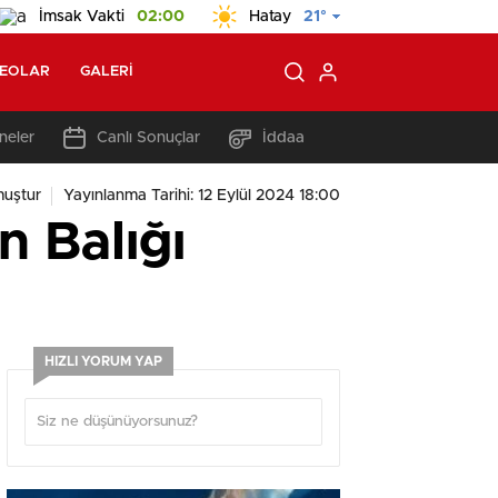
İmsak Vakti
02:00
Hatay
21°
DEOLAR
GALERI
neler
Canlı Sonuçlar
İddaa
uştur
Yayınlanma Tarihi: 12 Eylül 2024 18:00
n Balığı
HIZLI YORUM YAP