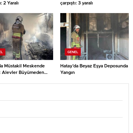
: 2 Yaralı
çarpıştı: 3 yaralı
EL
GENEL
da Müstakil Meskende
Hatay’da Beyaz Eşya Deposunda
: Alevler Büyümeden
Yangın
üldü