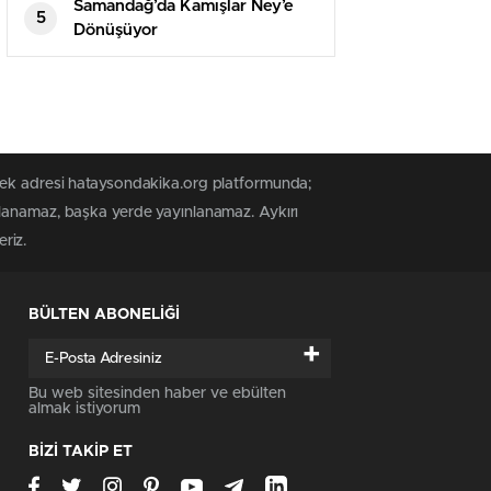
yayımladı
Samandağ’da Kamışlar Ney’e
5
Dönüşüyor
 tek adresi hataysondakika.org platformunda;
alanamaz, başka yerde yayınlanamaz. Aykırı
riz.
BÜLTEN ABONELİĞİ
+
Bu web sitesinden haber ve ebülten
almak istiyorum
BİZİ TAKİP ET