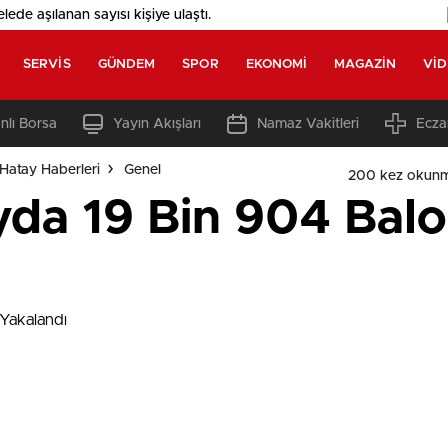
elede aşılanan sayısı
kişiye ulaştı.
SERVIS
GÜNDEM
SPOR
EKONOMI
MAGAZIN
VI
nlı Borsa
Yayın Akışları
Namaz Vakitleri
Ecza
Hatay Haberleri
Genel
200 kez okunm
yda 19 Bin 904 Balo