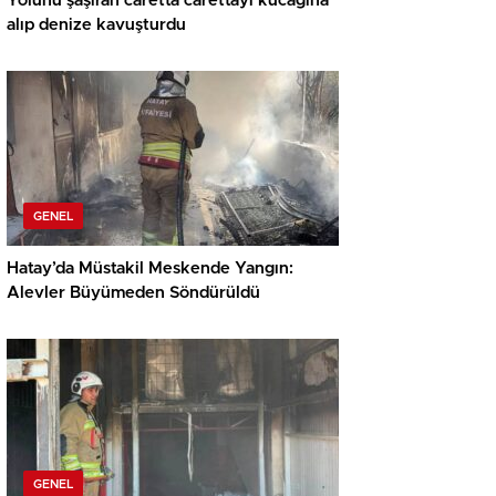
Yolunu şaşıran caretta carettayı kucağına
alıp denize kavuşturdu
GENEL
Hatay’da Müstakil Meskende Yangın:
Alevler Büyümeden Söndürüldü
GENEL