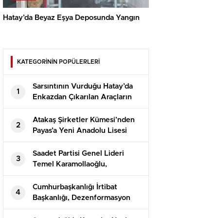
Hatay’da Beyaz Eşya Deposunda Yangın
KATEGORİNİN POPÜLERLERİ
Sarsıntının Vurduğu Hatay’da
1
Enkazdan Çıkarılan Araçların
Teslimatı Devam Ediyor
Atakaş Şirketler Kümesi’nden
2
Payas’a Yeni Anadolu Lisesi
Saadet Partisi Genel Lideri
3
Temel Karamollaoğlu,
Yargıtay’ın Can Atalay kararına
reaksiyon gösterdi
Cumhurbaşkanlığı İrtibat
4
Başkanlığı, Dezenformasyon
Bülteni’nin 81. sayısını