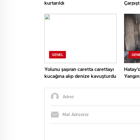
kurtarıldı
Çarpıştı
GENEL
GEN
Yolunu şaşıran caretta carettayı
Hatay’
kucağına alıp denize kavuşturdu
Yangın
Söndür