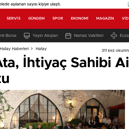
elede aşılanan sayısı
kişiye ulaştı.
SERVIS
GÜNDEM
SPOR
EKONOMI
MAGAZIN
VI
nlı Borsa
Yayın Akışları
Namaz Vakitleri
Ecza
Hatay Haberleri
Hatay
311 kez okunm
ta, İhtiyaç Sahibi Ai
tu