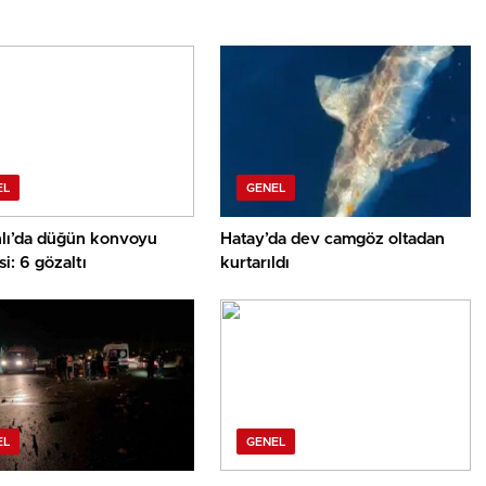
EL
GENEL
lı’da düğün konvoyu
Hatay’da dev camgöz oltadan
i: 6 gözaltı
kurtarıldı
EL
GENEL