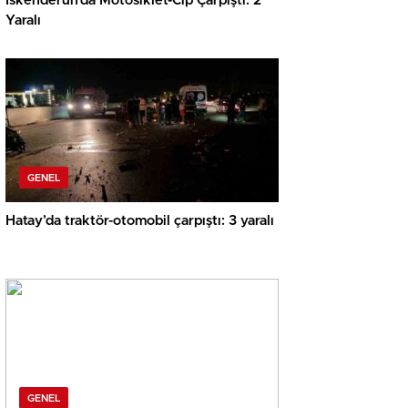
İskenderun’da Motosiklet-Cip Çarpıştı: 2
Yaralı
GENEL
Hatay’da traktör-otomobil çarpıştı: 3 yaralı
GENEL