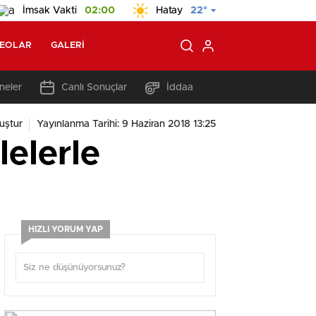
İmsak Vakti
02:00
Hatay
22°
DEOLAR
GALERI
neler
Canlı Sonuçlar
İddaa
uştur
Yayınlanma Tarihi: 9 Haziran 2018 13:25
lelerle
HIZLI YORUM YAP