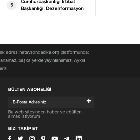
reaksiyon gösterdi
Cumhurbaşkanlığı İrtibat
5
Başkanlığı, Dezenformasyon
Bülteni’nin 81. sayısını
yayımladı
 tek adresi hataysondakika.org platformunda;
alanamaz, başka yerde yayınlanamaz. Aykırı
riz.
BÜLTEN ABONELİĞİ
+
Bu web sitesinden haber ve ebülten
almak istiyorum
BİZİ TAKİP ET