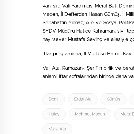
yanı sıra Vali Yardımcısı Meral Batı Dem
Maden, İl Defterdarı Hasan Gümüş, İl Mil
Sebahattin Yılmaz, Aile ve Sosyal Politika
SYDV Müdürü Hatice Kahraman, sivil toplum
hayırsever Mustafa Sevinç ve ailesiyle ço
İftar programında, İl Müftüsü Hamdi Kavil
Vali Ata, Ramazan-ı Şerif’in birlik ve ber
anlamlı iftar sofralarından birinde daha 
Demi
Erdal Ata
Gümüş
Hatay
Mehmet Maden
Meral B
Valisi Ata