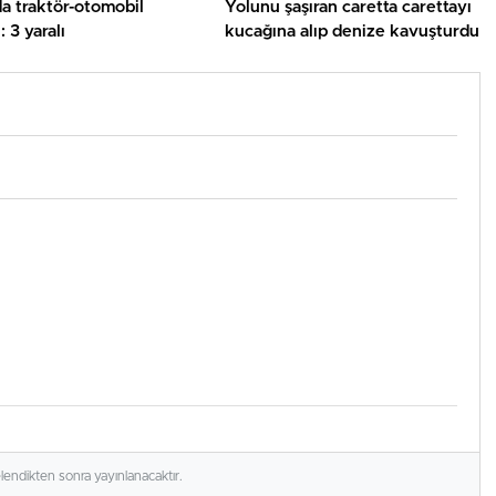
a traktör-otomobil
Yolunu şaşıran caretta carettayı
: 3 yaralı
kucağına alıp denize kavuşturdu
elendikten sonra yayınlanacaktır.