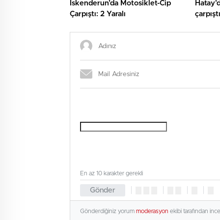
İskenderun’da Motosiklet-Cip
Hatay’d
Çarpıştı: 2 Yaralı
çarpıştı
En az 10 karakter gerekli
Gönder
Gönderdiğiniz yorum
moderasyon
ekibi tarafından inc