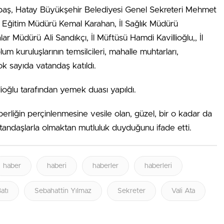
irbaş, Hatay Büyükşehir Belediyesi Genel Sekreteri Mehmet
li Eğitim Müdürü Kemal Karahan, İl Sağlık Müdürü
lar Müdürü Ali Sandıkçı, İl Müftüsü Hamdi Kavillioğlu,, İl
 kuruluşlarının temsilcileri, mahalle muhtarları,
k sayıda vatandaş katıldı.
lioğlu tarafından yemek duası yapıldı.
aberliğin perçinlenmesine vesile olan, güzel, bir o kadar da
vatandaşlarla olmaktan mutluluk duyduğunu ifade etti.
haber
haberi
haberler
haberleri
atı
Sebahattin Yılmaz
Sekreter
Vali Ata