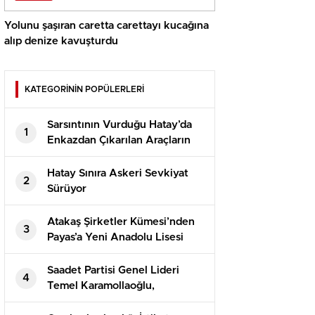
Yolunu şaşıran caretta carettayı kucağına
alıp denize kavuşturdu
KATEGORİNİN POPÜLERLERİ
Sarsıntının Vurduğu Hatay’da
1
Enkazdan Çıkarılan Araçların
Teslimatı Devam Ediyor
Hatay Sınıra Askeri Sevkiyat
2
Sürüyor
Atakaş Şirketler Kümesi’nden
3
Payas’a Yeni Anadolu Lisesi
Saadet Partisi Genel Lideri
4
Temel Karamollaoğlu,
Yargıtay’ın Can Atalay kararına