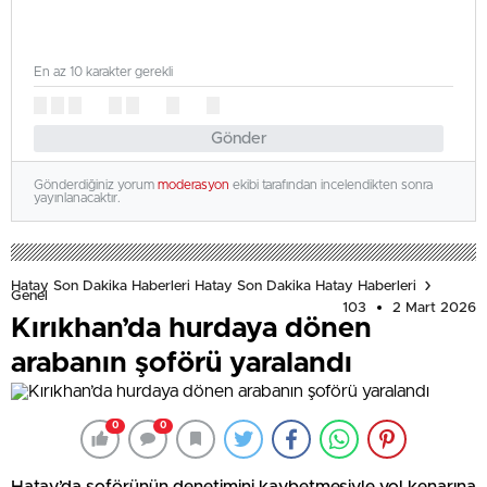
En az 10 karakter gerekli
Gönder
Gönderdiğiniz yorum
moderasyon
ekibi tarafından incelendikten sonra
yayınlanacaktır.
Hatay Son Dakika Haberleri Hatay Son Dakika Hatay Haberleri
Genel
103
2 Mart 2026
Kırıkhan’da hurdaya dönen
arabanın şoförü yaralandı
0
0
Hatay’da şoförünün denetimini kaybetmesiyle yol kenarına