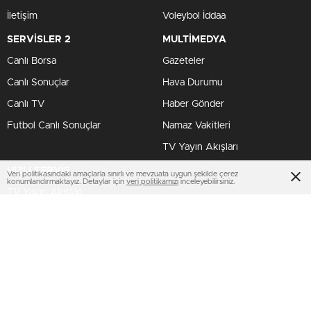
İletişim
Voleybol İddaa
SERVİSLER 2
MULTİMEDYA
Canlı Borsa
Gazeteler
Canlı Sonuçlar
Hava Durumu
Canlı TV
Haber Gönder
Futbol Canlı Sonuçlar
Namaz Vakitleri
TV Yayın Akışları
HIZLI SERVİS
Veri politikasındaki amaçlarla sınırlı ve mevzuata uygun şekilde çerez
konumlandırmaktayız. Detaylar için
veri politikamızı
inceleyebilirsiniz.
TV Yayın Akışları
Yazarlar Site
Tenis İddaa
Basketbol Canlı
AMP