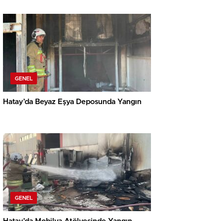
GENEL
Hatay’da Beyaz Eşya Deposunda Yangın
GENEL