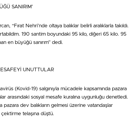
ĞÜ SANIRIM’
an, “Fırat Nehri’nde oltaya balıklar belirli aralıklarla takıldı.
artabildim. 190 santim boyundaki 95 kilo,
diğeri 65 kilo. 95
nan en büyüğü sanırım” dedi.
MESAFEYİ UNUTTULAR
ronavirüs (Kovid-19) salgınıyla mücadele kapsamında pazara
ar arasındaki sosyal mesafe kuralına uygunluğu denetledi.
a pazara dev balıkların gelmesi üzerine vatandaşlar
 çektirme telaşına düştü.