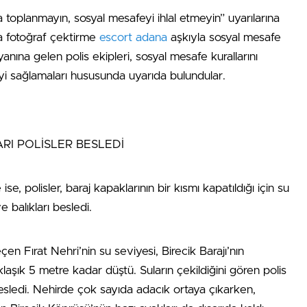
 toplanmayın, sosyal mesafeyi ihlal etmeyin” uyarılarına
a fotoğraf çektirme
escort adana
aşkıyla sosyal mesafe
 yanına gelen polis ekipleri, sosyal mesafe kurallarını
eyi sağlamaları hususunda uyarıda bulundular.
ARI POLİSLER BESLEDİ
ise, polisler, baraj kapaklarının bir kısmı kapatıldığı için su
 balıkları besledi.
eçen Fırat Nehri’nin su seviyesi, Birecik Barajı’nın
klaşık 5 metre kadar düştü. Suların çekildiğini gören polis
 besledi. Nehirde çok sayıda adacık ortaya çıkarken,