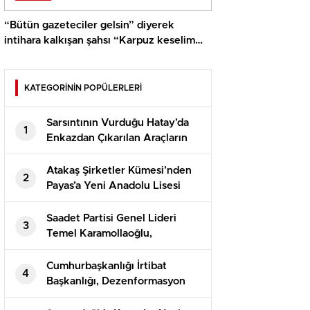
“Bütün gazeteciler gelsin” diyerek
intihara kalkışan şahsı “Karpuz keselim
gel” diyerek çatıdan indirdiler
KATEGORİNİN POPÜLERLERİ
Sarsıntının Vurduğu Hatay’da
1
Enkazdan Çıkarılan Araçların
Teslimatı Devam Ediyor
Atakaş Şirketler Kümesi’nden
2
Payas’a Yeni Anadolu Lisesi
Saadet Partisi Genel Lideri
3
Temel Karamollaoğlu,
Yargıtay’ın Can Atalay kararına
reaksiyon gösterdi
Cumhurbaşkanlığı İrtibat
4
Başkanlığı, Dezenformasyon
Bülteni’nin 81. sayısını