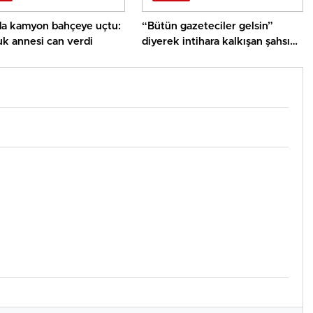
da kamyon bahçeye uçtu:
“Bütün gazeteciler gelsin”
uk annesi can verdi
diyerek intihara kalkışan şahsı
“Karpuz keselim gel” diyerek
çatıdan indirdiler