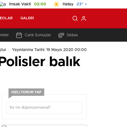
İmsak Vakti
02:00
Hatay
23°
DEOLAR
GALERI
neler
Canlı Sonuçlar
İddaa
tur
Yayınlanma Tarihi: 19 Mayıs 2020 00:00
Polisler balık
HIZLI YORUM YAP