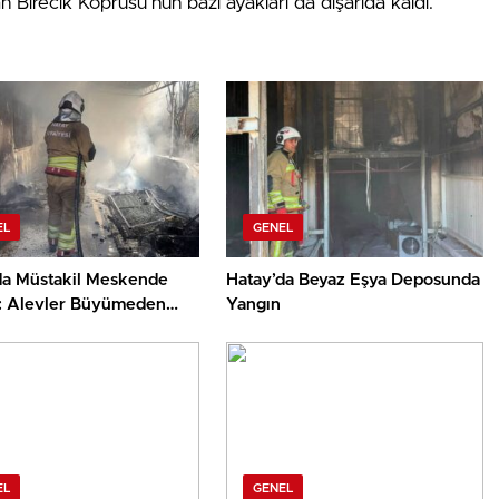
an Birecik Köprüsü’nün bazı ayakları da dışarıda kaldı.
EL
GENEL
da Müstakil Meskende
Hatay’da Beyaz Eşya Deposunda
: Alevler Büyümeden
Yangın
üldü
EL
GENEL