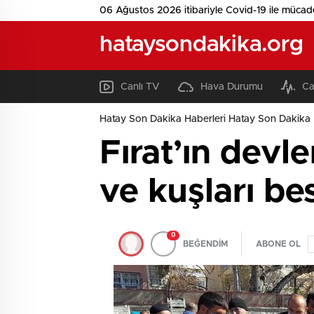
06 Ağustos 2026 itibariyle Covid-19 ile mücad
hataysondakika.org
Canlı TV
Hava Durumu
Ca
Hatay Son Dakika Haberleri Hatay Son Dakika 
Fırat’ın devler
ve kuşları be
0
BEĞENDİM
ABONE OL