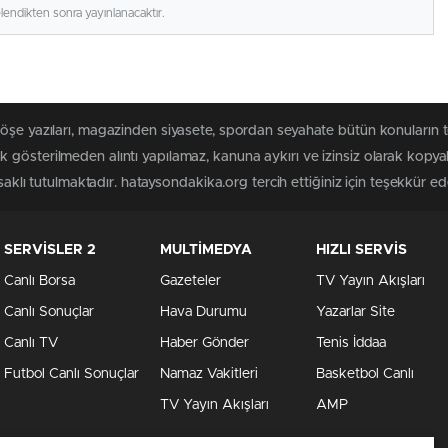
elendikten sonra yayınlanacaktır.
köşe yazıları, magazinden siyasete, spordan seyahate bütün konuların
 gösterilmeden alıntı yapılamaz, kanuna aykırı ve izinsiz olarak kopy
saklı tutulmaktadır. hataysondakika.org tercih ettiğiniz için teşekkür ede
SERVİSLER 2
MULTİMEDYA
HIZLI SERVİS
Canlı Borsa
Gazeteler
TV Yayın Akışları
Canlı Sonuçlar
Hava Durumu
Yazarlar Site
Canlı TV
Haber Gönder
Tenis İddaa
Futbol Canlı Sonuçlar
Namaz Vakitleri
Basketbol Canlı
TV Yayın Akışları
AMP