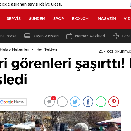
elede aşılanan sayısı
kişiye ulaştı.
SERVIS
GÜNDEM
SPOR
EKONOMI
MAGAZIN
VI
nlı Borsa
Yayın Akışları
Namaz Vakitleri
Ecza
Hatay Haberleri
Her Telden
257 kez okunmuş
i görenleri şaşırttı! 
sledi
0
News