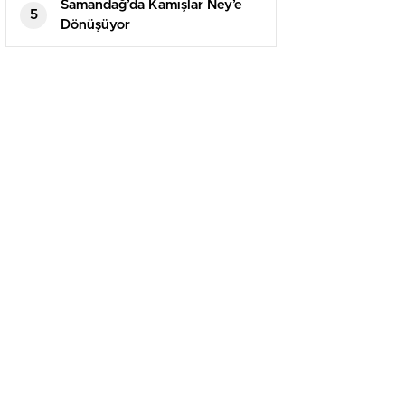
yayımladı
Samandağ’da Kamışlar Ney’e
5
Dönüşüyor