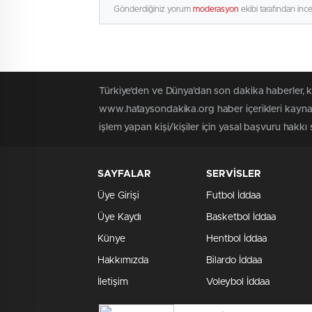
Gönderdiğiniz yorum
moderasyon
ekibi tarafından inc
Türkiye'den ve Dünya’dan son dakika haberler, 
www.hataysondakika.org haber içerikleri kaynak
işlem yapan kişi/kişiler için yasal başvuru hakkı 
SAYFALAR
SERVİSLER
Üye Girişi
Futbol İddaa
Üye Kaydı
Basketbol İddaa
Künye
Hentbol İddaa
Hakkımızda
Bilardo İddaa
İletişim
Voleybol İddaa