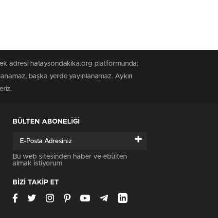
 tek adresi hataysondakika.org platformunda;
alanamaz, başka yerde yayınlanamaz. Aykırı
riz.
BÜLTEN ABONELİĞİ
+
Bu web sitesinden haber ve ebülten
almak istiyorum
BİZİ TAKİP ET