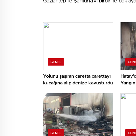
Gaziantep ile Şanlıurfa’yı birbirine bağlay
GENEL
GEN
Yolunu şaşıran caretta carettayı
Hatay’
kucağına alıp denize kavuşturdu
Yangın
Söndür
GENEL
GEN