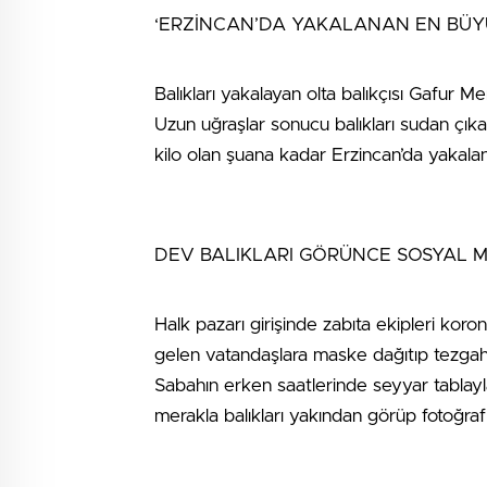
‘ERZİNCAN’DA YAKALANAN EN BÜYÜ
Balıkları yakalayan olta balıkçısı Gafur Merc
Uzun uğraşlar sonucu balıkları sudan çık
kilo olan şuana kadar Erzincan’da yakala
DEV BALIKLARI GÖRÜNCE SOSYAL 
Halk pazarı girişinde zabıta ekipleri ko
gelen vatandaşlara maske dağıtıp tezgahl
Sabahın erken saatlerinde seyyar tablayl
merakla balıkları yakından görüp fotoğraf