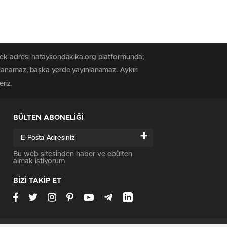
 tek adresi hataysondakika.org platformunda;
alanamaz, başka yerde yayınlanamaz. Aykırı
riz.
BÜLTEN ABONELİĞİ
+
Bu web sitesinden haber ve ebülten
almak istiyorum
BİZİ TAKİP ET