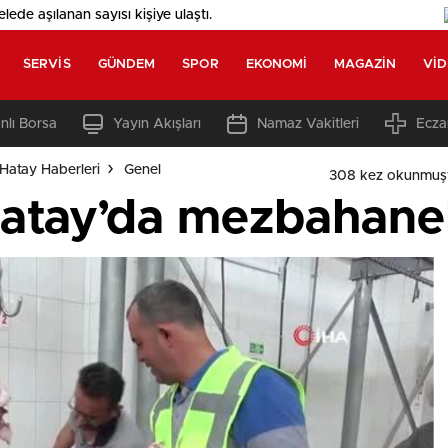
elede aşılanan sayısı
kişiye ulaştı.
SERVIS
GÜNDEM
SPOR
EKONOMI
MAGAZIN
VI
nlı Borsa
Yayın Akışları
Namaz Vakitleri
Ecza
Hatay Haberleri
Genel
308 kez okunmuş
atay’da mezbahanel