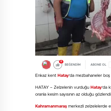
0
BEĞENDİM
ABONE OL
Enkaz kent
Hatay
‘da mezbahaneler boş 
HATAY – Zelzelenin vurduğu
Hatay
‘da 
oranla kesim sayısının az olduğu gözlendi
Kahramanmaraş
merkezli zelzelelerde 