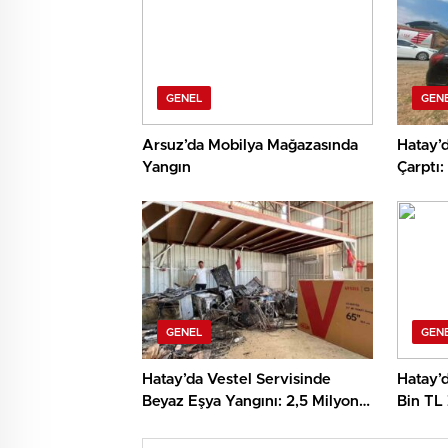
GENEL
GEN
Arsuz’da Mobilya Mağazasında
Hatay’d
Yangın
Çarptı:
GENEL
GEN
Hatay’da Vestel Servisinde
Hatay’d
Beyaz Eşya Yangını: 2,5 Milyon
Bin TL
TL Ziyan