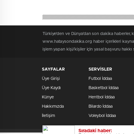
Türkiye'den ve Dünya’dan son dakika haberler, 
www.hataysondakika.org haber içerikleri kaynak
işlem yapan kişi/kişiler için yasal başvuru hakkı 
SAYFALAR
SERVİSLER
Üye Girişi
Futbol İddaa
Üye Kaydı
Basketbol İddaa
Künye
Hentbol İddaa
Hakkımızda
Bilardo İddaa
İletişim
Voleybol İddaa
Sıradaki haber: