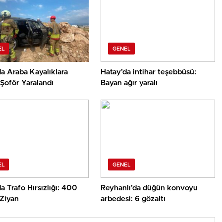
EL
GENEL
a Araba Kayalıklara
Hatay’da intihar teşebbüsü:
 Şoför Yaralandı
Bayan ağır yaralı
EL
GENEL
a Trafo Hırsızlığı: 400
Reyhanlı’da düğün konvoyu
 Ziyan
arbedesi: 6 gözaltı