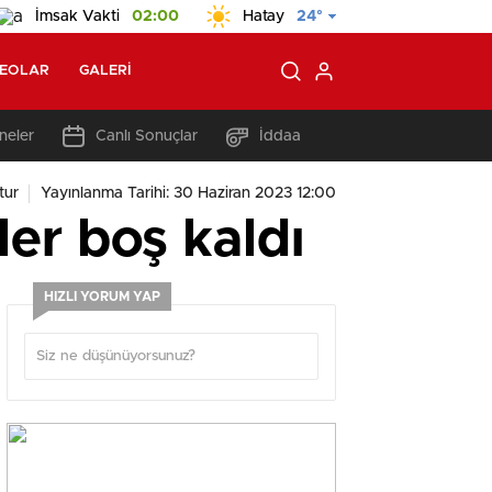
İmsak Vakti
02:00
Hatay
24°
DEOLAR
GALERI
neler
Canlı Sonuçlar
İddaa
tur
Yayınlanma Tarihi: 30 Haziran 2023 12:00
er boş kaldı
HIZLI YORUM YAP