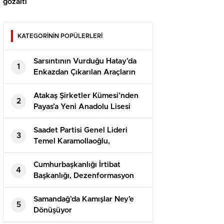
gözaltı
KATEGORİNİN POPÜLERLERİ
Sarsıntının Vurduğu Hatay’da
1
Enkazdan Çıkarılan Araçların
Teslimatı Devam Ediyor
Atakaş Şirketler Kümesi’nden
2
Payas’a Yeni Anadolu Lisesi
Saadet Partisi Genel Lideri
3
Temel Karamollaoğlu,
Yargıtay’ın Can Atalay kararına
reaksiyon gösterdi
Cumhurbaşkanlığı İrtibat
4
Başkanlığı, Dezenformasyon
Bülteni’nin 81. sayısını
yayımladı
Samandağ’da Kamışlar Ney’e
5
Dönüşüyor