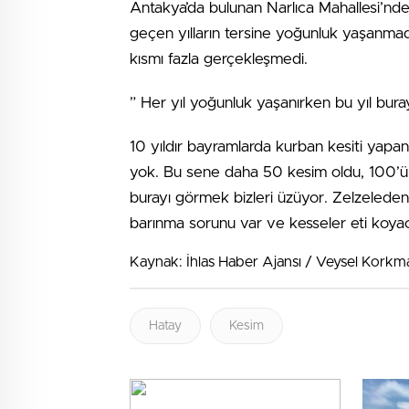
Antakya’da bulunan Narlıca Mahallesi’nd
geçen yılların tersine yoğunluk yaşanmad
kısmı fazla gerçekleşmedi.
” Her yıl yoğunluk yaşanırken bu yıl bura
10 yıldır bayramlarda kurban kesiti yapa
yok. Bu sene daha 50 kesim oldu, 100’ü 
burayı görmek bizleri üzüyor. Zelzelede
barınma sorunu var ve kesseler eti koyac
Kaynak: İhlas Haber Ajansı / Veysel Korkm
Hatay
Kesim