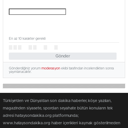
En az 10 karakter gerekli
Gönder
Gönderdiğiniz yorum
moderasyon
ekibi tarafından incelendikten sonra
yayınlanacaktır.
Türkiye'den ve Dünya’dan son dakika haberler, köşe yazıları,
magazinden siyasete, spordan seyahate bütün konuların tek
adresi hataysondakika.org platformunda;
www.hataysondakika.org haber içerikleri kaynak gösterilmeden