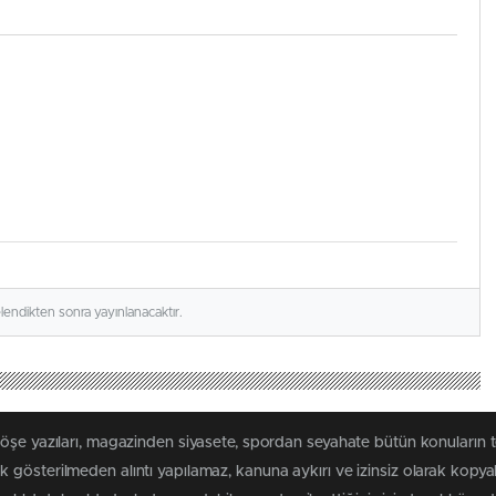
elendikten sonra yayınlanacaktır.
köşe yazıları, magazinden siyasete, spordan seyahate bütün konuların
 gösterilmeden alıntı yapılamaz, kanuna aykırı ve izinsiz olarak kopy