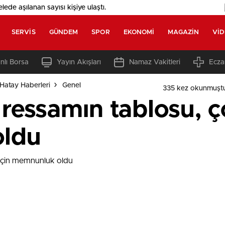
elede aşılanan sayısı
kişiye ulaştı.
SERVIS
GÜNDEM
SPOR
EKONOMI
MAGAZIN
VI
nlı Borsa
Yayın Akışları
Namaz Vakitleri
Ecza
Hatay Haberleri
Genel
335 kez okunmuşt
essamın tablosu, ço
ldu