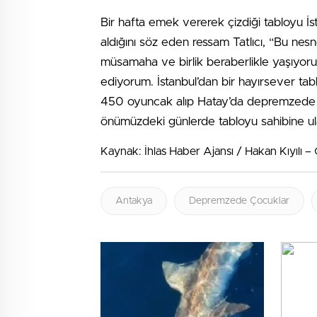
Bir hafta emek vererek çizdiği tabloyu İs
aldığını söz eden ressam Tatlıcı, “Bu nesne
müsamaha ve birlik beraberlikle yaşıyoruz
ediyorum. İstanbul’dan bir hayırsever tab
450 oyuncak alıp Hatay’da depremzede ç
önümüzdeki günlerde tabloyu sahibine ul
Kaynak: İhlas Haber Ajansı / Hakan Kıyılı 
Antakya
Depremzede Çocuklar