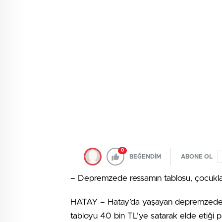
0
BEĞENDİM
ABONE OL
– Depremzede ressamın tablosu, çocukla
HATAY – Hatay’da yaşayan depremzede re
tabloyu 40 bin TL’ye satarak elde etiği 