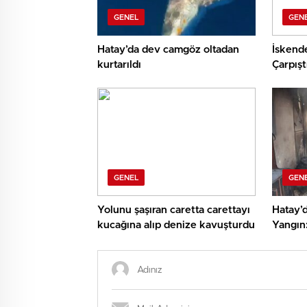
GENEL
GEN
Hatay’da dev camgöz oltadan
İskend
kurtarıldı
Çarpıştı
GENEL
GEN
Yolunu şaşıran caretta carettayı
Hatay’
kucağına alıp denize kavuşturdu
Yangın
Söndür