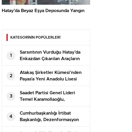
Hatay’da Beyaz Eşya Deposunda Yangın
KATEGORİNİN POPÜLERLERİ
Sarsıntının Vurduğu Hatay’da
1
Enkazdan Çıkarılan Araçların
Teslimatı Devam Ediyor
Atakaş Şirketler Kümesi’nden
2
Payas’a Yeni Anadolu Lisesi
Saadet Partisi Genel Lideri
3
Temel Karamollaoğlu,
Yargıtay’ın Can Atalay kararına
reaksiyon gösterdi
Cumhurbaşkanlığı İrtibat
4
Başkanlığı, Dezenformasyon
Bülteni’nin 81. sayısını