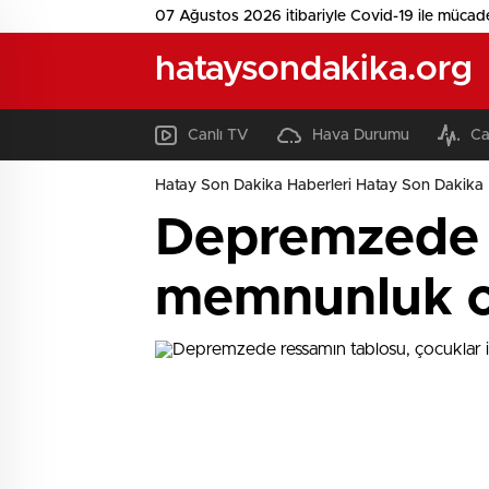
07 Ağustos 2026 itibariyle Covid-19 ile mücad
hataysondakika.org
Canlı TV
Hava Durumu
Ca
Hatay Son Dakika Haberleri Hatay Son Dakika 
Depremzede r
memnunluk o