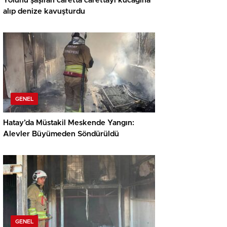
Yolunu şaşıran caretta carettayı kucağına
alıp denize kavuşturdu
GENEL
Hatay’da Müstakil Meskende Yangın:
Alevler Büyümeden Söndürüldü
GENEL