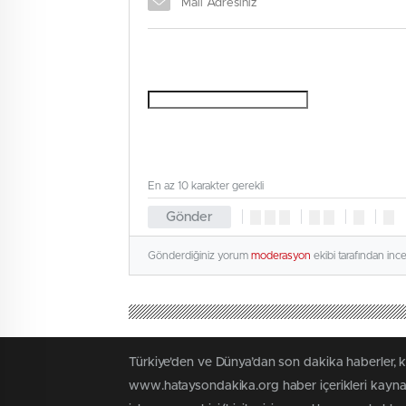
En az 10 karakter gerekli
Gönder
Gönderdiğiniz yorum
moderasyon
ekibi tarafından inc
Türkiye'den ve Dünya’dan son dakika haberler, 
www.hataysondakika.org haber içerikleri kaynak