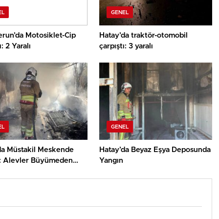
EL
GENEL
erun’da Motosiklet-Cip
Hatay’da traktör-otomobil
: 2 Yaralı
çarpıştı: 3 yaralı
EL
GENEL
da Müstakil Meskende
Hatay’da Beyaz Eşya Deposunda
: Alevler Büyümeden
Yangın
üldü