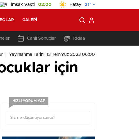
İmsak Vakti
02:00
Hatay
21°
DEOLAR
GALERI
neler
Canlı Sonuçlar
İddaa
ur
Yayınlanma Tarihi: 13 Temmuz 2023 06:00
cuklar için
HIZLI YORUM YAP