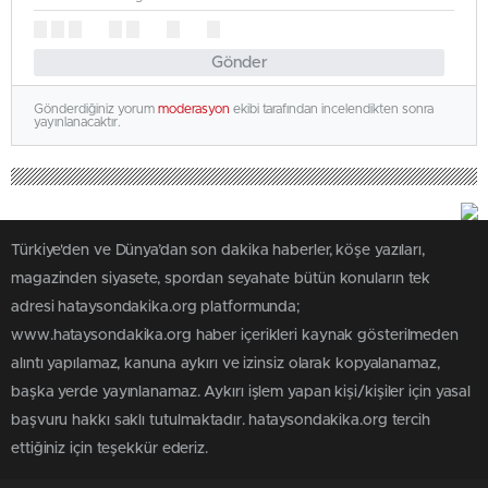
Gönder
Gönderdiğiniz yorum
moderasyon
ekibi tarafından incelendikten sonra
yayınlanacaktır.
Türkiye'den ve Dünya’dan son dakika haberler, köşe yazıları,
magazinden siyasete, spordan seyahate bütün konuların tek
adresi hataysondakika.org platformunda;
www.hataysondakika.org haber içerikleri kaynak gösterilmeden
alıntı yapılamaz, kanuna aykırı ve izinsiz olarak kopyalanamaz,
başka yerde yayınlanamaz. Aykırı işlem yapan kişi/kişiler için yasal
başvuru hakkı saklı tutulmaktadır. hataysondakika.org tercih
ettiğiniz için teşekkür ederiz.