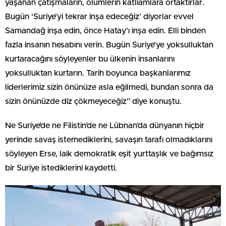
yaşanan çatışmaların, ölümlerin katliamlara ortaktırlar.
Bugün ‘Suriye’yi tekrar inşa edeceğiz’ diyorlar evvel
Samandağ inşa edin, önce Hatay’ı inşa edin. Elli binden
fazla insanın hesabını verin. Bugün Suriye’ye yoksulluktan
kurtaracağını söyleyenler bu ülkenin insanlarını
yoksulluktan kurtarın. Tarih boyunca başkanlarımız
liderlerimiz sizin önünüze asla eğilmedi, bundan sonra da
sizin önünüzde diz çökmeyeceğiz” diye konuştu.
Ne Suriye’de ne Filistin’de ne Lübnan’da dünyanın hiçbir
yerinde savaş istemediklerini, savaşın tarafı olmadıklarını
söyleyen Erse, laik demokratik eşit yurttaşlık ve bağımsız
bir Suriye istediklerini kaydetti.