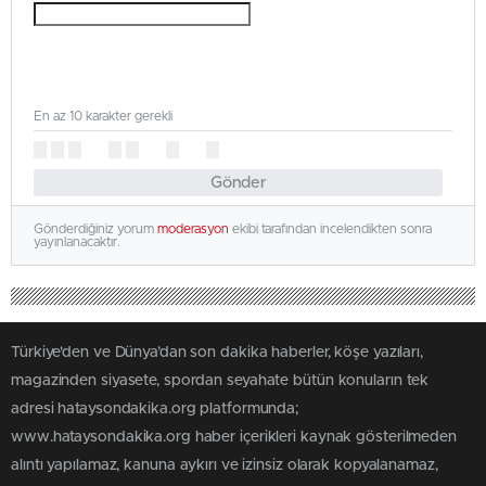
En az 10 karakter gerekli
Gönder
Gönderdiğiniz yorum
moderasyon
ekibi tarafından incelendikten sonra
yayınlanacaktır.
Türkiye'den ve Dünya’dan son dakika haberler, köşe yazıları,
magazinden siyasete, spordan seyahate bütün konuların tek
adresi hataysondakika.org platformunda;
www.hataysondakika.org haber içerikleri kaynak gösterilmeden
alıntı yapılamaz, kanuna aykırı ve izinsiz olarak kopyalanamaz,