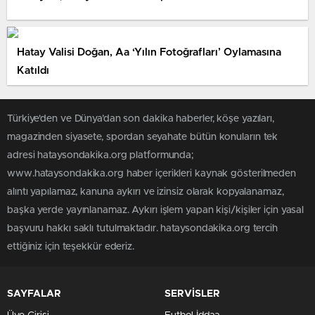
Hatay Valisi Doğan, Aa ‘Yılın Fotoğrafları’ Oylamasına
Katıldı
Türkiye'den ve Dünya’dan son dakika haberler, köşe yazıları,
magazinden siyasete, spordan seyahate bütün konuların tek
adresi hataysondakika.org platformunda;
www.hataysondakika.org haber içerikleri kaynak gösterilmeden
alıntı yapılamaz, kanuna aykırı ve izinsiz olarak kopyalanamaz,
başka yerde yayınlanamaz. Aykırı işlem yapan kişi/kişiler için yasal
başvuru hakkı saklı tutulmaktadır. hataysondakika.org tercih
ettiğiniz için teşekkür ederiz.
SAYFALAR
SERVİSLER