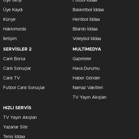
Üye Girişi
Futbol İddaa
Üye Kaydı
Basketbol İddaa
Künye
Hentbol İddaa
Hakkımızda
Bilardo İddaa
İletişim
Voleybol İddaa
SERVİSLER 2
MULTİMEDYA
Canlı Borsa
Gazeteler
Canlı Sonuçlar
Hava Durumu
Canlı TV
Haber Gönder
Futbol Canlı Sonuçlar
Namaz Vakitleri
TV Yayın Akışları
HIZLI SERVİS
TV Yayın Akışları
Yazarlar Site
Tenis İddaa