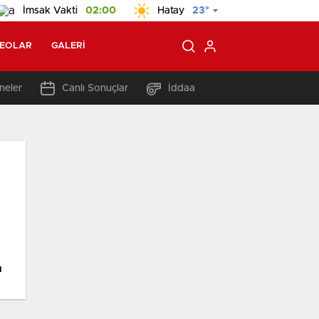
İmsak Vakti
02:00
Hatay
23°
DEOLAR
GALERI
neler
Canlı Sonuçlar
İddaa
ı