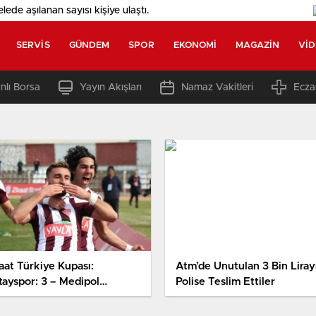
elede aşılanan sayısı
kişiye ulaştı.
SERVIS
GÜNDEM
SPOR
EKONOMI
MAGAZIN
VI
nlı Borsa
Yayın Akışları
Namaz Vakitleri
Ecza
aat Türkiye Kupası:
Atm’de Unutulan 3 Bin Liray
tayspor: 3 – Medipol
Polise Teslim Ettiler
akşehir: 1 (İlk Yarı)