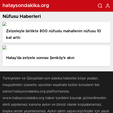
hataysondakika.org
Nüfusu Haberleri
Zelzeleyle birlikte 800 nüfuslu mahallenin nüfusu 10
kat arttı
Hatay’da zelzele sonrası Şenköy’e akın
Türkiye'den ve Dünya’dan son dakika haberler, köşe yazıları,
magazinden siyasete, spordan seyahate bütün konuların tek
adresi hataysondakika.org platformunda;
www.hataysondakika.org haber içerikleri kaynak gösterilmeden
alıntı yapılamaz, kanuna aykırı ve izinsiz olarak kopyalanamaz,
başka yerde yayınlanamaz. Aykırı işlem yapan kişi/kişiler için yasal