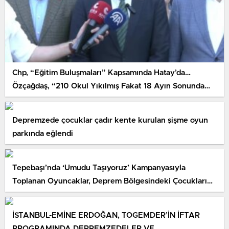
Chp, “Eğitim Buluşmaları” Kapsamında Hatay’da…
Özçağdaş, “210 Okul Yıkılmış Fakat 18 Ayın Sonunda
Yaptırılmış Bir Tek Okul Yok”
Depremzede çocuklar çadır kente kurulan şişme oyun
parkında eğlendi
Tepebaşı’nda ‘Umudu Taşıyoruz’ Kampanyasıyla
Toplanan Oyuncaklar, Deprem Bölgesindeki Çocukların
Yüzünü Güldürdü
İSTANBUL-EMİNE ERDOĞAN, TOGEMDER’İN İFTAR
PROGRAMINDA DEPREMZEDELER VE