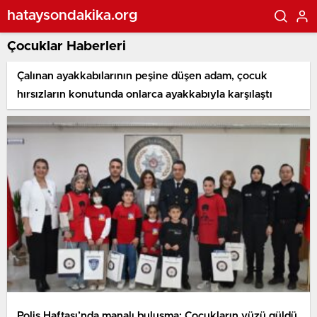
hataysondakika.org
Çocuklar Haberleri
Çalınan ayakkabılarının peşine düşen adam, çocuk
hırsızların konutunda onlarca ayakkabıyla karşılaştı
Polis Haftası’nda manalı buluşma: Çocukların yüzü güldü