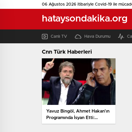
06 Ağustos 2026 itibariyle Covid-19 ile mücad
hataysondakika.org
Canlı TV
Hava Durumu
Ca
Cnn Türk Haberleri
Yavuz Bingöl, Ahmet Hakan’ın
Programında İsyan Etti:
Kılıçdaroğlu’yla da Gideriz!