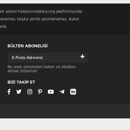
 tek adresi hataysondakika.org platformunda;
alanamaz, başka yerde yayınlanamaz. Aykırı
riz.
BÜLTEN ABONELİĞİ
+
Bu web sitesinden haber ve ebülten
almak istiyorum
BİZİ TAKİP ET