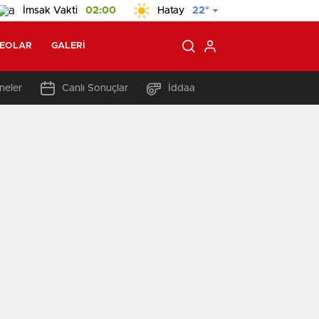
İmsak Vakti
02:00
Hatay
22°
DEOLAR
GALERI
neler
Canlı Sonuçlar
İddaa