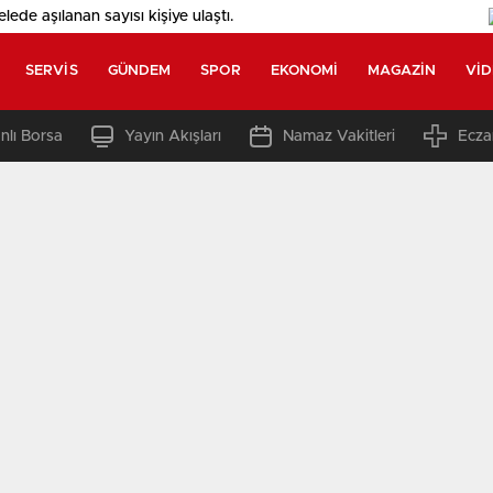
elede aşılanan sayısı
kişiye ulaştı.
SERVIS
GÜNDEM
SPOR
EKONOMI
MAGAZIN
VI
nlı Borsa
Yayın Akışları
Namaz Vakitleri
Ecza