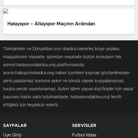
Hatayspor – Altayspor Maçının Ardından
Türkiye'den ve Dünya’dan son dakika haberler, köşe yazıları,
magazinden siyasete, spordan seyahate bütün konuların tek
adresi hataysondakika.org platformunda;
www.hataysondakika.org haber içerikleri kaynak gösterilmeden
alıntı yapılamaz, kanuna aykırı ve izinsiz olarak kopyalanamaz,
başka yerde yayınlanamaz. Aykırı işlem yapan kişi/kişiler için yasal
başvuru hakkı saklı tutulmaktadır. hataysondakika.org tercih
ettiğiniz için teşekkür ederiz.
SAYFALAR
SERVİSLER
Üye Girişi
Futbol İddaa