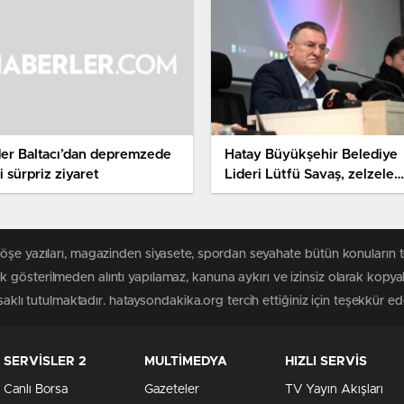
der Baltacı’dan depremzede
Hatay Büyükşehir Belediye
li sürpriz ziyaret
Lideri Lütfü Savaş, zelzele
sonrası gelişmeleri
kıymetlendirdi
köşe yazıları, magazinden siyasete, spordan seyahate bütün konuların
 gösterilmeden alıntı yapılamaz, kanuna aykırı ve izinsiz olarak kopy
saklı tutulmaktadır. hataysondakika.org tercih ettiğiniz için teşekkür ede
SERVİSLER 2
MULTİMEDYA
HIZLI SERVİS
Canlı Borsa
Gazeteler
TV Yayın Akışları