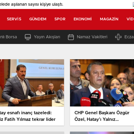
elede aşılanan sayısı
kişiye ulaştı.
SERVIS
GÜNDEM
SPOR
EKONOMI
MAGAZIN
VI
nlı Borsa
Yayın Akışları
Namaz Vakitleri
Ecza
ay esnafı inanç tazeledi:
CHP Genel Başkanı Özgür
z Fatih Yılmaz tekrar lider
Özel, Hatay’ı Yalnız
Bırakmayacaklarını Vurgulad