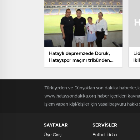
Hataylı depremzede Doruk,
Li
Hatayspor maçını tribünden
iki
izledi
Türkiye'den ve Dünya’dan son dakika haberler, 
www.hataysondakika.org haber içerikleri kaynak
işlem yapan kişi/kişiler için yasal başvuru hakkı 
SAYFALAR
SERVİSLER
Üye Girişi
Futbol İddaa