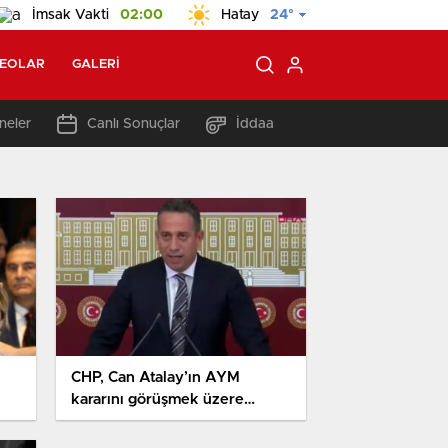
İmsak Vakti
02:00
Hatay
24°
DEOLAR
GALERI
neler
Canlı Sonuçlar
İddaa
CHP, Can Atalay’ın AYM
kararını görüşmek üzere
ı
TBMM’yi harika toplantıya
çağırdı