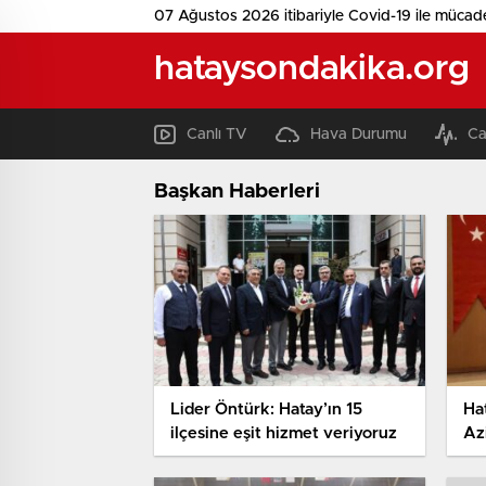
07 Ağustos 2026 itibariyle Covid-19 ile mücad
hataysondakika.org
Canlı TV
Hava Durumu
Ca
Başkan Haberleri
Lider Öntürk: Hatay’ın 15
Hat
ilçesine eşit hizmet veriyoruz
Azi