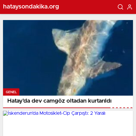
hataysondakika.org
GENEL
Hatay’da dev camgöz oltadan kurtarıldı