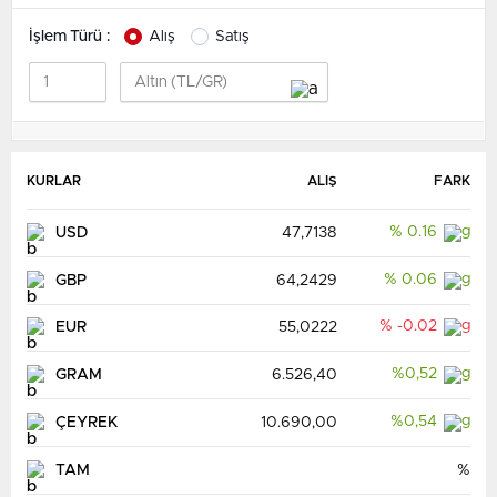
İşlem Türü :
Alış
Satış
KURLAR
ALIŞ
FARK
% 0.16
USD
47,7138
% 0.06
GBP
64,2429
% -0.02
EUR
55,0222
%0,52
GRAM
6.526,40
%0,54
ÇEYREK
10.690,00
TAM
%