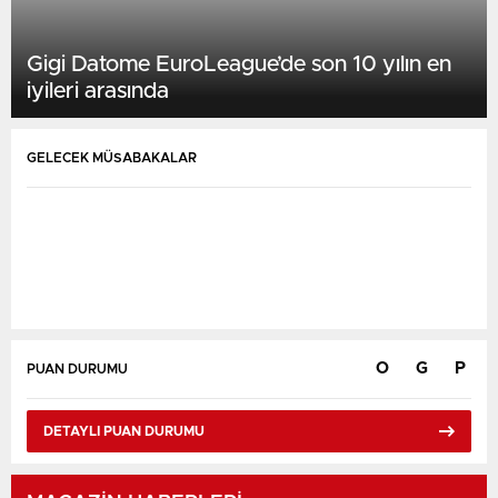
Gigi Datome EuroLeague’de son 10 yılın en
iyileri arasında
GELECEK MÜSABAKALAR
O
G
P
PUAN DURUMU
DETAYLI PUAN DURUMU
Karşılaşmalar Yükleniyor...