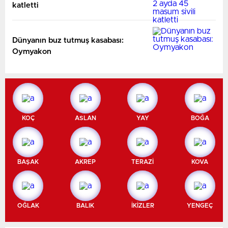
katletti
Dünyanın buz tutmuş kasabası:
Oymyakon
KOÇ
ASLAN
YAY
BOĞA
BAŞAK
AKREP
TERAZİ
KOVA
OĞLAK
BALIK
İKİZLER
YENGEÇ