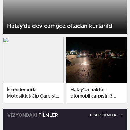
Hatay’da dev camgöz oltadan kurtarıldı
İskenderun’da
Hatay’da traktör-
Motosiklet-Cip Çarpıştı:
otomobil çarpıştı: 3
2 Yaralı
yaralı
VİZYONDAKİ
FİLMLER
DİĞER FİLMLER