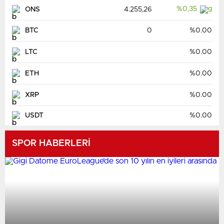
%0,35
ONS
4.255,26
BTC
0
%0.00
LTC
%0.00
ETH
%0.00
XRP
%0.00
USDT
%0.00
SPOR HABERLERİ